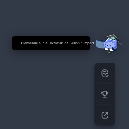
🎉 Bienvenue sur le HoYoWiki de Genshin Impact