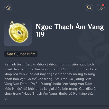
Ngọc Thạch Âm Vang
119
Đạo Cụ Mạo Hiểm
Kết tinh ẩn chứa vần điệu kỳ diệu, như một viên ngọc bích 
tuyệt đẹp dệt từ dải lụa mỏng manh. Chúng được phân bổ ở 
khắp nơi trên vùng đất này hoặc ở trong tay những thương 
nhân bảo vật. Có thể vào trong "Ấm Trần Ca", dùng "Âm 
Vang Vạn Dặm - Phiêu Dương" hoặc "Âm Vang Vạn Dặm - 
Mậu Nhiễu" để khôi phục lại giai điệu bên trong. Giai điệu ẩn 
chứa trong "Ngọc Thạch Âm Vang" thuộc về Fontaine thần 
bí.