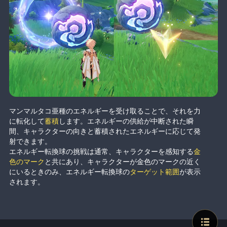
マンマルタコ亜種のエネルギーを受け取ることで、それを力
に転化して
蓄積
します。エネルギーの供給が中断された瞬
間、キャラクターの向きと蓄積されたエネルギーに応じて発
射できます。
エネルギー転換球の挑戦は通常、キャラクターを感知する
金
色のマーク
と共にあり、キャラクターが金色のマークの近く
にいるときのみ、エネルギー転換球の
ターゲット範囲
が表示
されます。