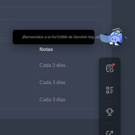
🎉 ¡Bienvenidos a la HoYoWiki de Genshin Impact!
Notas
Cada 3 días
Cada 3 días
Cada 3 días