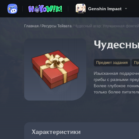
Genshin Impact
Главная
/
Ресурсы Тейвата
/
Чудесный агар: Улучшенная фонтей
Чудесны
Предмет задания
Пр
Изысканная подарочна
грибы с разными пре
Более глубокое поним
только более питател
Характеристики