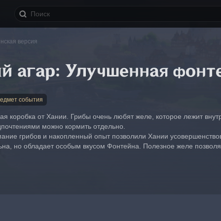
нская версия
й агар: Улучшенная фонт
едмет события
я коробка от Хании. Грибы очень любят желе, которое лежит внутр
дпочтениями можно кормить отдельно.
ание грибов и накопленный опыт позволили Хании усовершенствова
ьна, но обладает особым вкусом Фонтейна. Полезное желе позволя