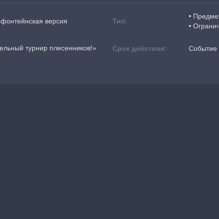
• Предме
 фонтейнская версия
Тип:
• Ограни
ельный турнир плесенников!»
Срок действия:
Событие 