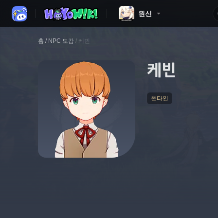
원신
홈
/
NPC 도감
/
케빈
케빈
폰타인