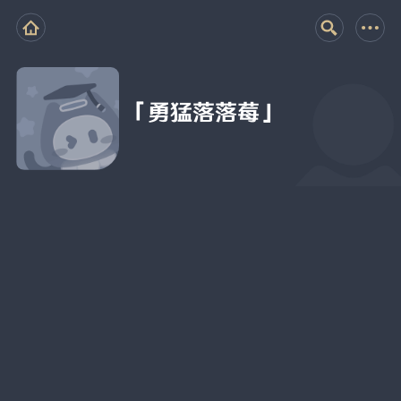
「勇猛落落莓」