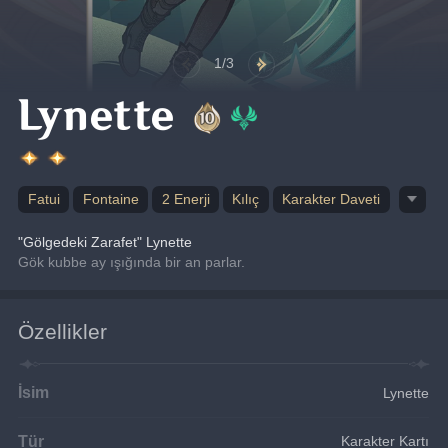
1/3
Lynette
Fatui
Fontaine
2 Enerji
Kılıç
Karakter Daveti
"Gölgedeki Zarafet" Lynette
Gök kubbe ay ışığında bir an parlar.
Özellikler
İsim
Lynette
Tür
Karakter Kartı