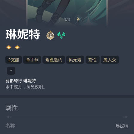
1/3
琳妮特
2充能
单手剑
角色邀约
风元素
荒性
愚人众
丽影绮行·琳妮特
水中窥月，洞见夜明。
属性
名称
琳妮特