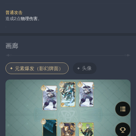
普通攻击
造成2点
物理伤害
。
画廊
头像
元素爆发（影幻牌面）