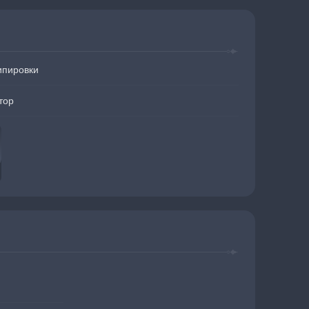
ипировки
тор