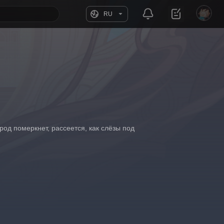
RU
род померкнет, рассеется, как слёзы под 