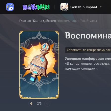
Genshin Impact
Главная
/
Карты действия
/
Воспоминания Тулайтуллы
Воспомина
Стоимость по конкретному эле
Ушедшая сапфировая сле
«В конце концов, все люди,
палящим солнцем».
2/2