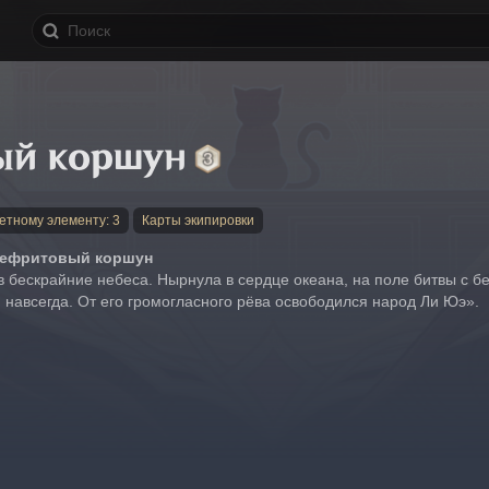
ый коршун
етному элементу: 3
Карты экипировки
Нефритовый коршун
 бескрайние небеса. Нырнула в сердце океана, на поле битвы с бе
м навсегда. От его громогласного рёва освободился народ Ли Юэ».