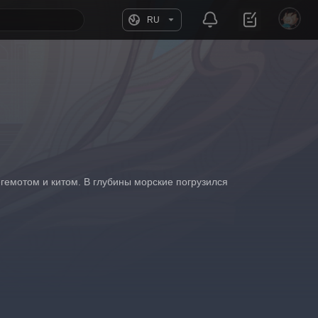
RU
гемотом и китом. В глубины морские погрузился 