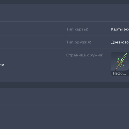
Тип карты:
Карты эк
Тип оружия:
Древково
Страница оружия:
не
Нефритовый коршун