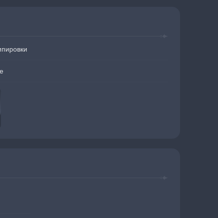
ипировки
е