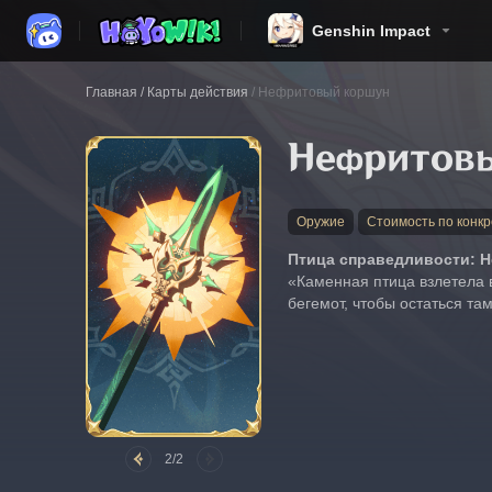
Genshin Impact
Главная
/
Карты действия
/
Нефритовый коршун
Нефритов
Оружие
Стоимость по конкр
Птица справедливости: 
«Каменная птица взлетела в
бегемот, чтобы остаться та
2/2