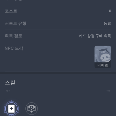
코스트
0
서포트 유형
동료
획득 경로
카드 상점 구매 획득
NPC 도감
마메흐
스킬