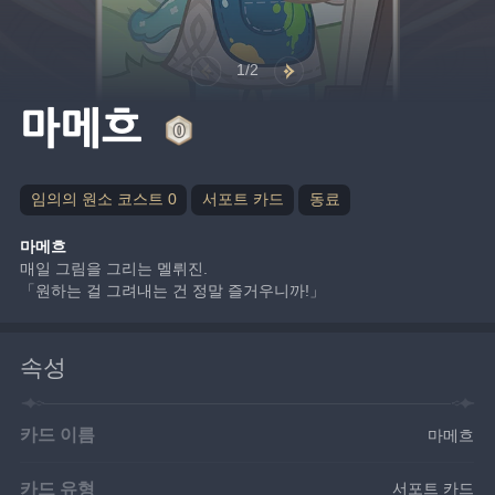
1/2
마메흐
임의의 원소 코스트 0
서포트 카드
동료
마메흐
매일 그림을 그리는 멜뤼진.
「원하는 걸 그려내는 건 정말 즐거우니까!」
속성
카드 이름
마메흐
카드 유형
서포트 카드