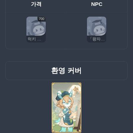
가격
NPC
700
럭키 코인
「왕자님」
환영 커버