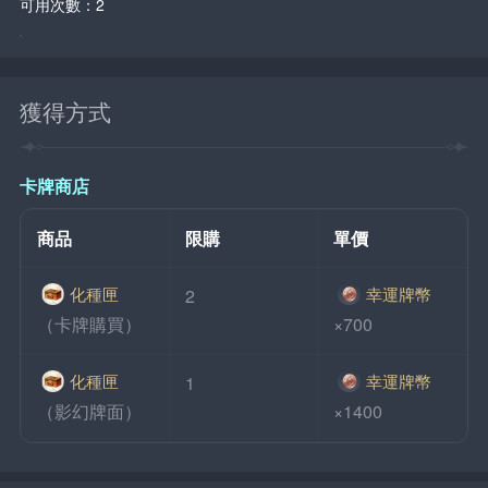
可用次數：2
獲得方式
卡牌商店
商品
限購
單價
化種匣
幸運牌幣
2
（卡牌購買）
×700
化種匣
幸運牌幣
1
（影幻牌面）
×1400