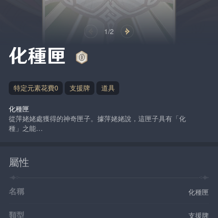
1/2
化種匣
特定元素花費0
支援牌
道具
化種匣
從萍姥姥處獲得的神奇匣子。據萍姥姥說，這匣子具有「化
種」之能…
屬性
名稱
化種匣
類型
支援牌