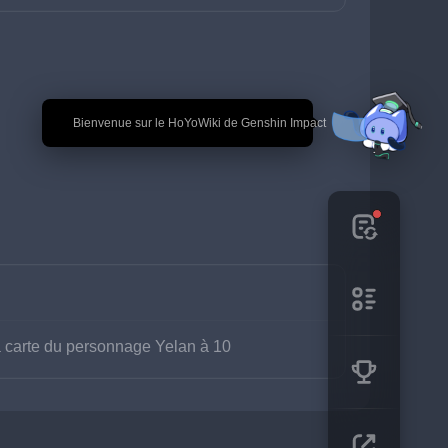
🎉 Bienvenue sur le HoYoWiki de Genshin Impact
a carte du personnage Yelan à 10