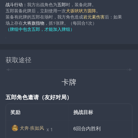
战斗行动：
我方出战角色为
五郎
时，装备此牌。
五郎装备此牌后，立刻使用一次
犬坂吠吠方圆阵
。
装备有此牌的五郎在场时，我方角色造成
岩元素伤害
后：如果
场上存在
大将旗指物
，抓1张牌。（每回合1次）
（牌组中包含五郎，才能加入牌组）
获取途径
卡牌
五郎角色邀请（友好对局）
奖励
挑战目标
犬奔·疾如风
6回合内胜利
 x 1