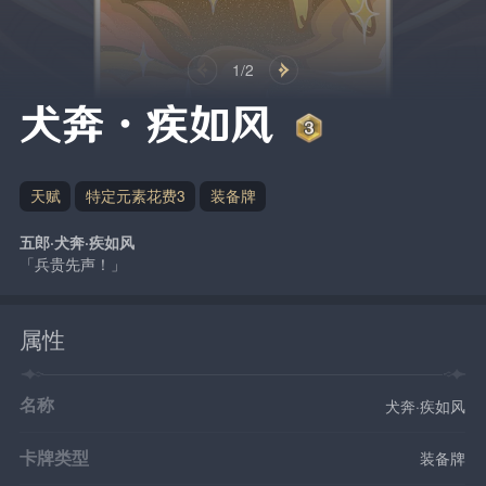
1/2
犬奔·疾如风
天赋
特定元素花费3
装备牌
五郎·犬奔·疾如风
「兵贵先声！」
属性
名称
犬奔·疾如风
卡牌类型
装备牌