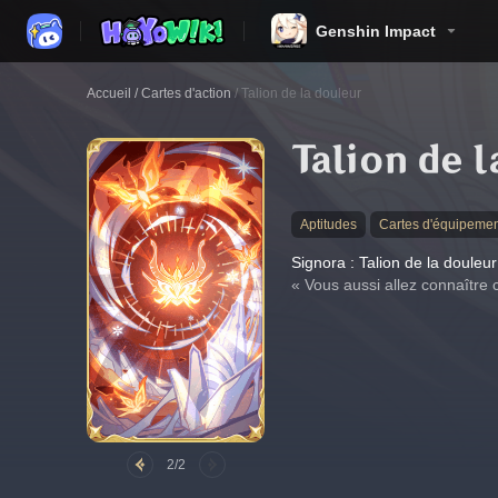
Genshin Impact
Accueil
/
Cartes d'action
/
Talion de la douleur
Talion de 
Aptitudes
Cartes d'équipeme
Signora : Talion de la douleur
« Vous aussi allez connaître c
2/2