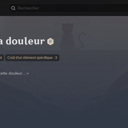
la douleur
nt
Coût d'un élément spécifique : 3
ette douleur... »