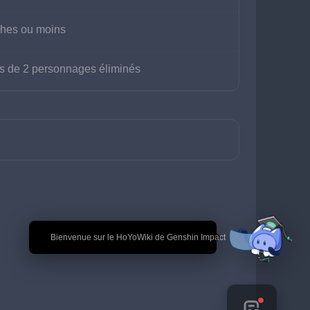
ches ou moins
ns de 2 personnages éliminés
🎉 Bienvenue sur le HoYoWiki de Genshin Impact