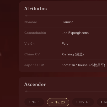
Atributos
Nombre
Gaming
Constelación
Leo Expergiscens
Visión
Pyro
Chino CV
Xie Ying (谢莹)
Japonés CV
Komatsu Shouhei (小松昌平)
Ascender
Niv. 1
Niv. 40
Ni
Niv. 20