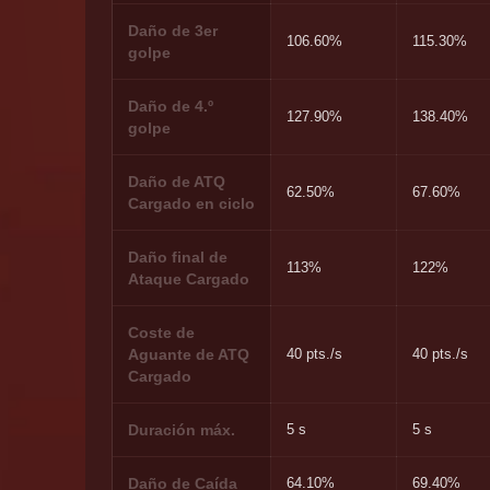
Daño de 3er
106.60%
115.30%
golpe
Daño de 4.º
127.90%
138.40%
golpe
Daño de ATQ
62.50%
67.60%
Cargado en ciclo
Daño final de
113%
122%
Ataque Cargado
Coste de
Aguante de ATQ
40 pts./s
40 pts./s
Cargado
Duración máx.
5 s
5 s
Daño de Caída
64.10%
69.40%