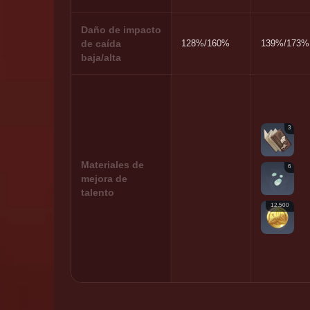
Daño de impacto
de caída
128%/160%
139%/173%
baja/alta
3
Materiales de
6
mejora de
talento
12.500