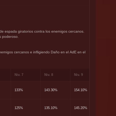
e espada giratorios contra los enemigos cercanos.
s poderoso.
nemigos cercanos e infligiendo Daño en el AdE en el 
Niv. 7
Niv. 8
Niv. 9
Niv. 10
133%
143.30%
154.10%
166%
125%
135.10%
145.20%
156.30