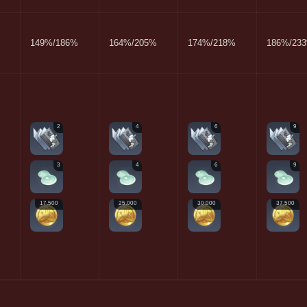
149%/186%
164%/205%
174%/218%
186%/23
2
4
6
9
3
4
6
9
17.500
25.000
30.000
37.500