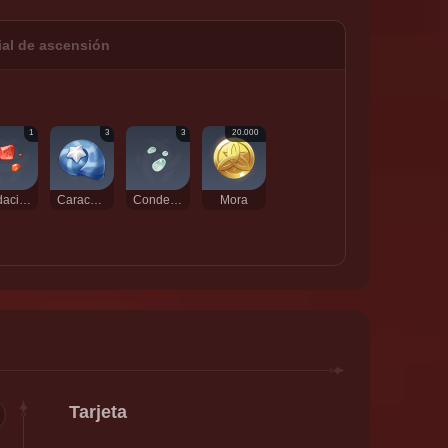
ial de ascensión
1
3
3
20.000
Pedacito de ágata agnidus
Caracola estelar
Condensado de Slime
Mora
Tarjeta