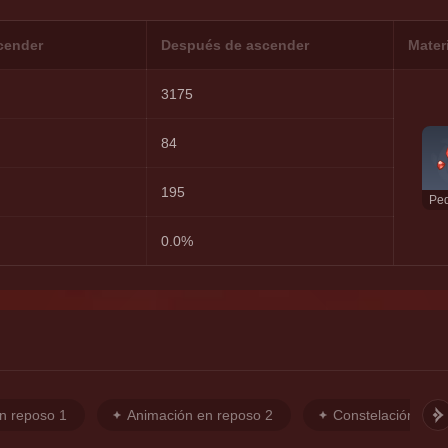
cender
Después de ascender
Mater
3175
84
195
0.0%
n reposo 1
Animación en reposo 2
Constelación