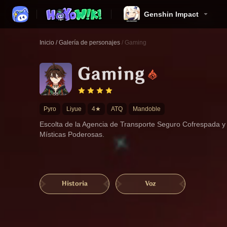
Genshin Impact
Inicio
/
Galería de personajes
/
Gaming
Gaming
Pyro
Liyue
4★
ATQ
Mandoble
Escolta de la Agencia de Transporte Seguro Cofrespada y l
Místicas Poderosas.
Historia
Voz