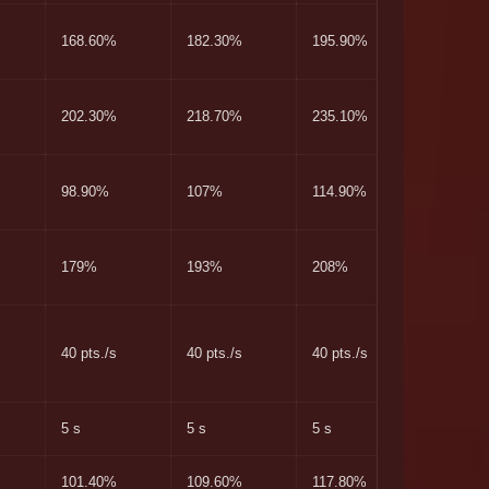
168.60%
182.30%
195.90%
210.80
202.30%
218.70%
235.10%
252.90
98.90%
107%
114.90%
123.60
179%
193%
208%
224%
40 pts./s
40 pts./s
40 pts./s
40 pts./
5 s
5 s
5 s
5 s
101.40%
109.60%
117.80%
126.80