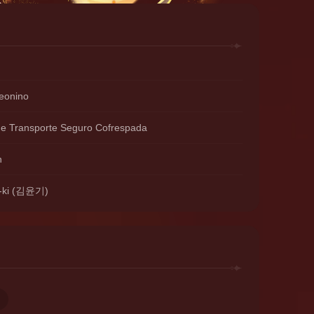
Leonino
de Transporte Seguro Cofrespada
n
-ki (김윤기)