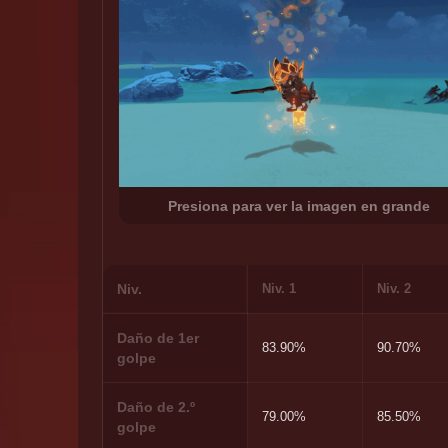
Presiona para ver la imagen en grande
Niv.
Niv. 1
Niv. 2
Daño de 1er
83.90%
90.70%
golpe
Daño de 2.º
79.00%
85.50%
golpe