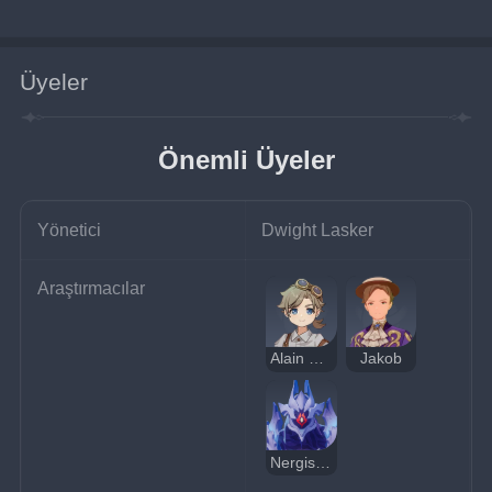
Üyeler
Önemli Üyeler
Yönetici
Dwight Lasker
Araştırmacılar
Alain Guillotin
Jakob
Nergis Haçı