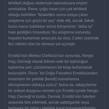
tehlikeli doğası nedeniyle laboratuvara erişimi 
sınırladılar. Rene, çoğu insan için çok tehlikeli 
olduğu belirtilen "felaketten sonra ortaya çıkan 
araştırma için güçlü bir şey" elde etti, ancak Jakob 
buna maruz kaldıktan sonra bünyesinin "daha iyi" 
hale geldiğini hissediyor. Bu araştırma sonunda, 
hayatını kurtarmak amacıyla da olsa, Carter üzerinde 
feci etkileri olan bir deneye yol açmıştır.
Enstitü'nün Merkez Dörtlüsü'nün sonunda, Nergis 
Haçı Derneği olarak bilinen eski bir topluluğun 
toplanma yeri, çözülemeyen bir kitap kullanılarak 
bulunabilir. Rene "bir Doğa Felsefesi Enstitüsünden 
insanların bir şekilde [kendi] inananlarına 
dönüşmesini oldukça üzücü" bulsa da, takipçilerine 
bir aidiyet duygusu vermek için Enstitü içinde Nergis 
Haçı Derneği'ni kurdu. Dernek, Enstitü'nün liderleri 
arasında fark edilmedi, ancak saldırganlık veya 
herhangi bir istilacı nitelikte kanıt bulunmadığından, 