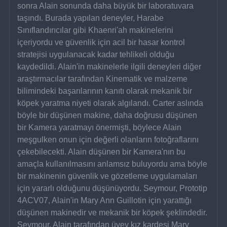
sonra Alain sonunda daha büyük bir laboratuvara 
taşındı. Burada yapılan deneyler, Harabe 
Sınıflandırıcılar gibi Khaenri'ah makinelerini 
içeriyordu ve güvenlik için acil bir hasar kontrol 
stratejisi uygulanacak kadar tehlikeli olduğu 
kaydedildi. Alain'in makinelerle ilgili deneyleri diğer 
araştırmacılar tarafından Kinematik ve malzeme 
bilimindeki başarılarının kanıtı olarak mekanik bir 
köpek yaratma niyeti olarak algılandı. Carter aslında 
böyle bir düşünen makine, daha doğrusu düşünen 
bir Kamera yaratmayı önermişti, böylece Alain 
meşgulken onun için değerli olanların fotoğraflarını 
çekebilecekti. Alain düşünen bir Kamera'nın bu 
amaçla kullanılmasını anlamsız buluyordu ama böyle 
bir makinenin güvenlik ve gözetleme uygulamaları 
için yararlı olduğunu düşünüyordu. Seymour, Prototip 
4ACV07, Alain'in Mary Ann Guillotin için yarattığı 
düşünen makinedir ve mekanik bir köpek şeklindedir. 
Seymour, Alain tarafından üvey kız kardeşi Mary 