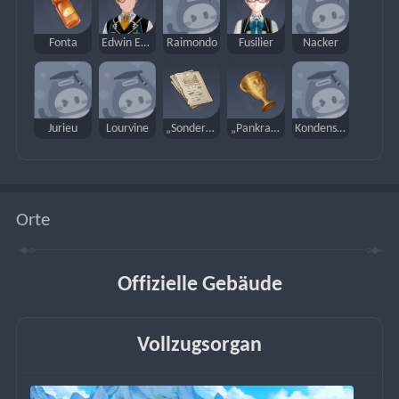
Fonta
Edwin Eastinghouse
Raimondo
Fusilier
Nacker
Jurieu
Lourvine
„Sonderbericht“
„Pankration“-Fonta-Pokal
Kondensationselement des Arkhium-Inhibitors
Orte
Offizielle Gebäude
Vollzugsorgan