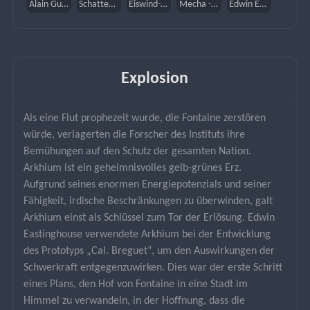
Alain Guillotin
Schattenjäger
Eiswind-Suite
Mecha - Typ: Unterdrückungsspezialist
Edwin Eastinghouse
Explosion
Als eine Flut prophezeit wurde, die Fontaine zerstören 
würde, verlagerten die Forscher des Instituts ihre 
Bemühungen auf den Schutz der gesamten Nation. 
Arkhium ist ein geheimnisvolles gelb-grünes Erz. 
Aufgrund seines enormen Energiepotenzials und seiner 
Fähigkeit, irdische Beschränkungen zu überwinden, galt 
Arkhium einst als Schlüssel zum Tor der Erlösung. Edwin 
Eastinghouse verwendete Arkhium bei der Entwicklung 
des Prototyps „Cal. Breguet“, um den Auswirkungen der 
Schwerkraft entgegenzuwirken. Dies war der erste Schritt 
eines Plans, den Hof von Fontaine in eine Stadt im 
Himmel zu verwandeln, in der Hoffnung, dass die 