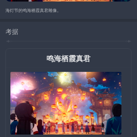
海灯节的鸣海栖霞真君雕像。
考据
鸣海栖霞真君