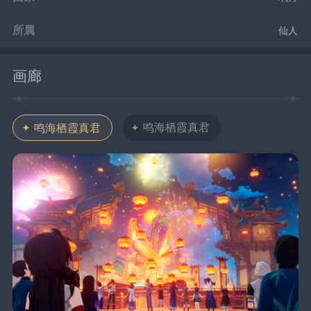
所属
仙人
画廊
鸣海栖霞真君
鸣海栖霞真君