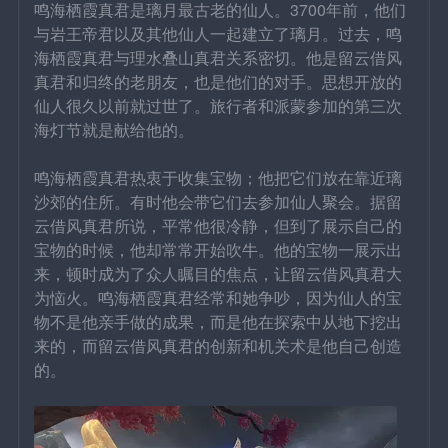
鸣海栖霞真君是璃月最古老的仙人。3700年前，他们
与岩王帝君以及其他仙人一起建立了璃月。过去，鸣
海栖霞真君与理水叠山真君关系密切。他是留云借风
真君和归终的老朋友，也是他们的对手。思想开放的
仙人很久以前就过世了。旅行者和派蒙参加的第三次
海灯节就是献给他的。
鸣海栖霞真君热衷于收集宝物；他把它们放在靠近璃
沙郊的住所。有时他会带它们去参加仙人聚会。据留
云借风真君所说，平常他很冷静，但到了展示自己的
宝物的时候，他却常常开始吹牛。他的宝物一展示出
来，顿时成为了众人瞩目的焦点，让留云借风真君大
为恼火。鸣海栖霞真君经常和她争吵，因为仙人的宝
物不是他亲手做的成果，而是他在探索中从地下挖出
来的，而留云借风真君的创新和机关术是他自己创造
的。