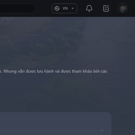
VN
au. Nhưng vẫn được lưu hành và được tham khảo bởi các 