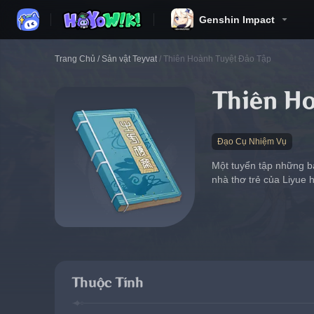
Genshin Impact
Trang Chủ
/
Sản vật Teyvat
/
Thiên Hoành Tuyệt Đảo Tập
Thiên Ho
Đạo Cụ Nhiệm Vụ
Một tuyển tập những b
nhà thơ trẻ của Liyue 
Thuộc Tính