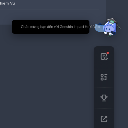
hiệm Vụ
🎉 Chào mừng bạn đến với Genshin Impact HoYoWiki