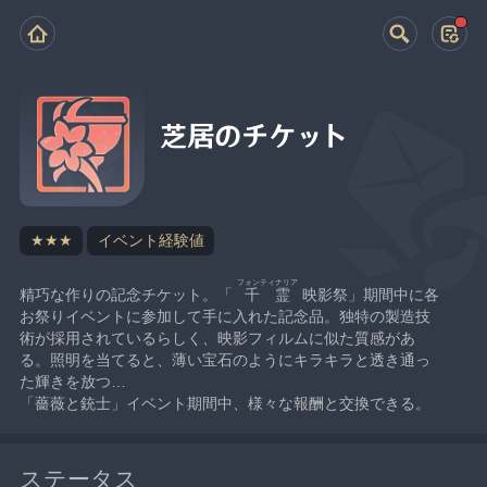
芝居のチケット
★★★
イベント経験値
フォンティナリア
精巧な作りの記念チケット。「
千霊
映影祭」期間中に各
お祭りイベントに参加して手に入れた記念品。独特の製造技
術が採用されているらしく、映影フィルムに似た質感があ
る。照明を当てると、薄い宝石のようにキラキラと透き通っ
た輝きを放つ…
「薔薇と銃士」イベント期間中、様々な報酬と交換できる。
ステータス