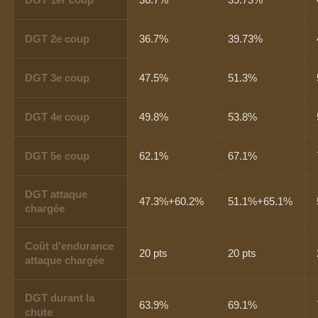
DGT 2e coup
36.7%
39.73%
DGT 3e coup
47.5%
51.3%
DGT 4e coup
49.8%
53.8%
DGT 5e coup
62.1%
67.1%
DGT attaque
47.3%+60.2%
51.1%+65.1%
chargée
Coût d'endurance
20 pts
20 pts
attaque chargée
DGT durant la
63.9%
69.1%
chute