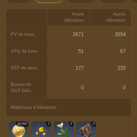
Avant
Après
élévation
élévation
PV de base
2671
3554
ATQ de base
51
67
DÉF de base
177
235
Bonus de
0
0
DGT Géo
Matériaux d'élévation
20 000
1
3
3