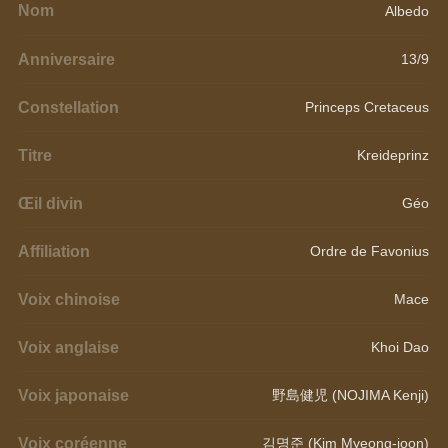
Nom
Albedo
Anniversaire
13/9
Constellation
Princeps Cretaceus
Titre
Kreideprinz
Œil divin
Géo
Affiliation
Ordre de Favonius
Voix chinoise
Mace
Voix anglaise
Khoi Dao
Voix japonaise
野島健児 (NOJIMA Kenji)
Voix coréenne
김명준 (Kim Myeong-joon)