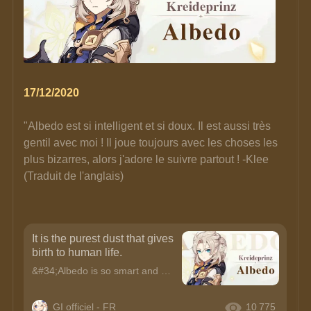
17/12/2020
"Albedo est si intelligent et si doux. Il est aussi très 
gentil avec moi ! Il joue toujours avec les choses les 
plus bizarres, alors j'adore le suivre partout ! -Klee 
(Traduit de l'anglais)
It is the purest dust that gives
birth to human life.
&#34;Albedo is so smart and gentle. He&#39;s super nice to me too! He always plays with the weirdest things, so I love following him around~!&#34; —KleeAlbedoKreideprinzChief Alchemist of the Knights
GI officiel - FR
10 775