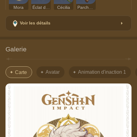
Mora
Éclat de topaze prithiva
Cécilia
Parchemin divinatoire
Voir les détails
Galerie
Avatar
Animation d'inaction 1
Carte