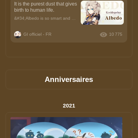
It is the purest dust that gives
birth to human life.
&#34;Albedo is so smart and gentle. He&#39;s super nice to me too! He always plays with the weirdest things, so I love following him around~!&#34; —KleeAlbedoKreideprinzChief Alchemist of the Knights
GI officiel - FR
10 775
Anniversaires
2021