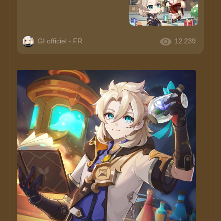
GI officiel - FR
12 239