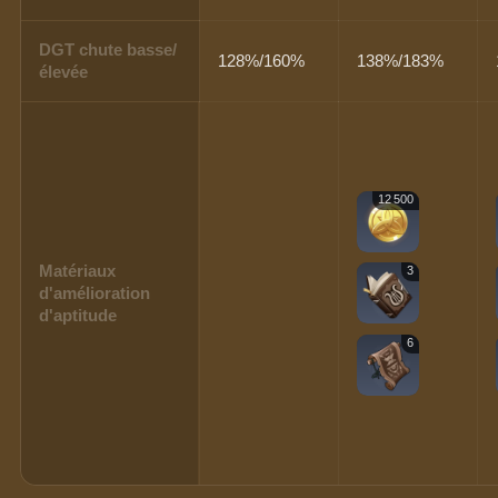
DGT chute basse/
128%/160%
138%/183%
élevée
12 500
Matériaux
3
d'amélioration
d'aptitude
6