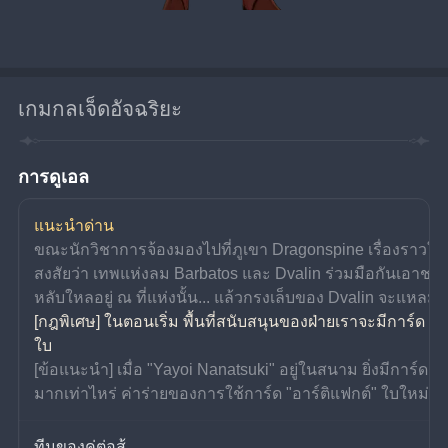
เกมกลเจ็ดอัจฉริยะ
การดูเอล
แนะนำด่าน
ขณะนักวิชาการจ้องมองไปที่ภูเขา Dragonspine เรื่องราวใ
สงสัยว่า เทพแห่งลม Barbatos และ Dvalin ร่วมมือกันเอาชน
หลับใหลอยู่ ณ ที่แห่งนั้น... แล้วกรงเล็บของ Dvalin จะแห
[กฎพิเศษ] ในตอนเริ่ม พื้นที่สนับสนุนของฝ่ายเราจะมีการ์ด "Ya
ใบ
[ข้อแนะนำ] เมื่อ "Yayoi Nanatsuki" อยู่ในสนาม ยิ่งมีการ์ด 
มากเท่าไหร่ ค่าร่ายของการใช้การ์ด "อาร์ติแฟกต์" ใบใหม่จะ
ทีมของคู่ต่อสู้