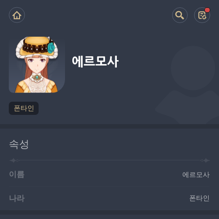
에르모사
폰타인
속성
이름
에르모사
나라
폰타인