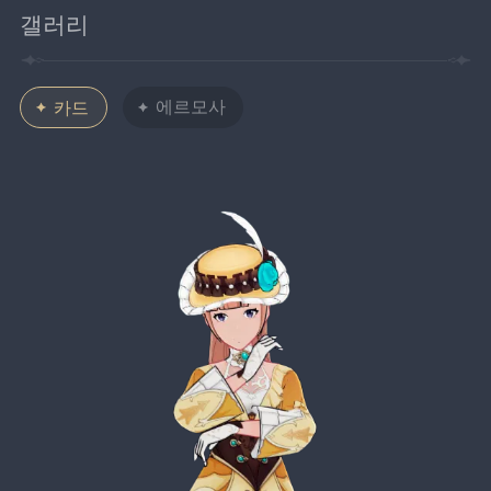
갤러리
에르모사
카드