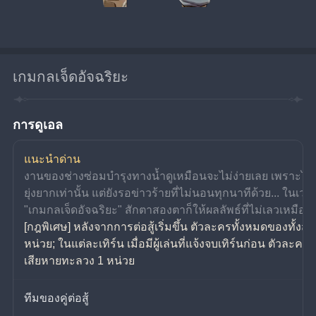
เกมกลเจ็ดอัจฉริยะ
การดูเอล
แนะนำด่าน
งานของช่างซ่อมบำรุงทางน้ำดูเหมือนจะไม่ง่ายเลย เพราะไม่
ยุ่งยากเท่านั้น แต่ยังรอข่าวร้ายที่ไม่นอนทุกนาทีด้วย... ในเวล
"เกมกลเจ็ดอัจฉริยะ" สักตาสองตาก็ให้ผลลัพธ์ที่ไม่เลวเหมือน
[กฎพิเศษ] หลังจากการต่อสู้เริ่มขึ้น ตัวละครทั้งหมดของทั้งส
หน่วย; ในแต่ละเทิร์น เมื่อมีผู้เล่นที่แจ้งจบเทิร์นก่อน ตัวละค
เสียหายทะลวง 1 หน่วย
ทีมของคู่ต่อสู้