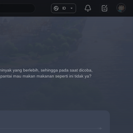
ID
nyak yang berlebih, sehingga pada saat dicoba, 
pi pantai mau makan makanan seperti ini tidak ya?