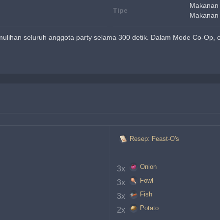
Makanan
Tipe
Makanan 
ihan seluruh anggota party selama 300 detik. Dalam Mode Co-Op, efe
Resep: Feast-O's
Onion
3x 
Fowl
3x 
Fish
3x 
Potato
2x 