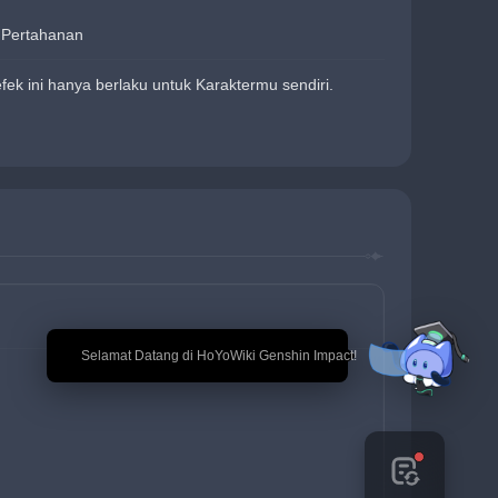
Pertahanan
k ini hanya berlaku untuk Karaktermu sendiri.
🎉 Selamat Datang di HoYoWiki Genshin Impact!