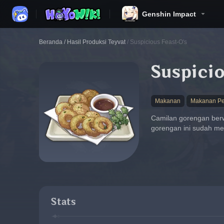
Genshin Impact
Beranda
/
Hasil Produksi Teyvat
/
Suspicious Feast-O's
Suspicio
Makanan
Makanan Pe
Camilan gorengan berw
gorengan ini sudah men
Stats