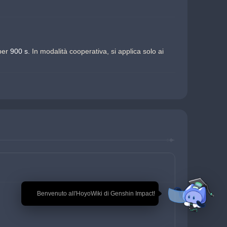
per
 900 s. 
In modalità cooperativa, si applica solo ai 
🎉 Benvenuto all'HoyoWiki di Genshin Impact!