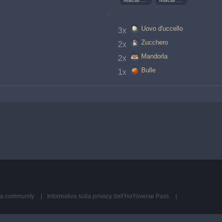
Macaron arcobaleno
Macaron arcobaleno deliziosi
Uovo d'uccello
3x 
Zucchero
2x 
Mandorla
2x 
Bulle
1x 
ella community
Informativa sulla privacy dell'HoYoverse Pass