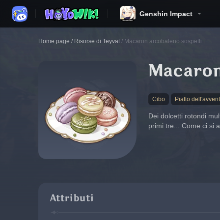
Genshin Impact
Home page
/
Risorse di Teyvat
/
Macaron arcobaleno sospetti
Macaron
Cibo
Piatto dell'avven
Dei dolcetti rotondi mu
primi tre... Come ci si
Attributi