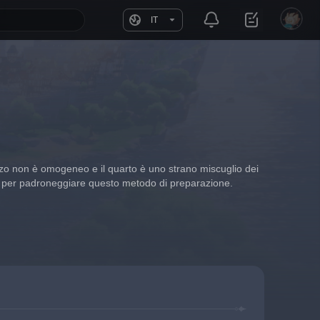
IT
terzo non è omogeneo e il quarto è uno strano miscuglio dei 
mpo per padroneggiare questo metodo di preparazione.