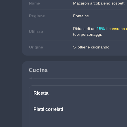
Nome
Macaron arcobaleno sospetti
Regione
Fontaine
Riduce di un
15%
 il 
consumo d
Utilizzo
tuoi personaggi.
Origine
Si ottiene cucinando
Cucina
Ricetta
Piatti correlati