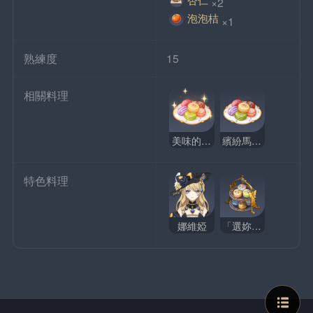
×2
泡泡桔
×1
熟練度
15
相關料理
美味的繽紛馬卡龍
繽紛馬卡龍
特色料理
娜維婭
「選妳/你喜歡的！」