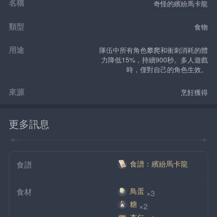
名稱
奇怪的繽紛馬卡龍
類型
食物
用途
隊伍中所有角色攀爬和衝刺消耗的體
力降低15%，持續900秒。多人遊戲
時，僅對自己的角色生效。
來源
烹飪獲得
更多訊息
食譜：繽紛馬卡龍
食譜
鳥蛋
食材
×3
糖
×2
杏仁