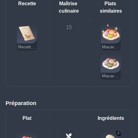
Recette
Maîtrise 
Plats 
culinaire
similaires
15
Recette : Macarons arc-en-ciel
Macarons arc-en-ciel (délicieux)
Macarons arc-en-ciel (suspects)
Préparation
Plat
Ingrédients
3