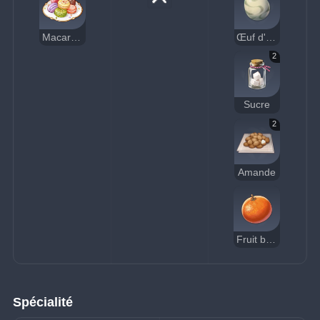
Macarons arc-en-ciel
Œuf d'oiseau
2
Sucre
2
Amande
Fruit bullé
Spécialité