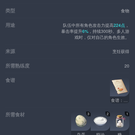
类型
食物
用途
队伍中所有角色攻击力提高
224点
，
暴击率提升
6%
，持续300秒。多人游
戏时，仅对自己的角色生效。
来源
烹饪获得
所需熟练度
20
食谱
食谱：千灵慕斯
所需食材
3
2
1
鸟蛋
奶油
糖