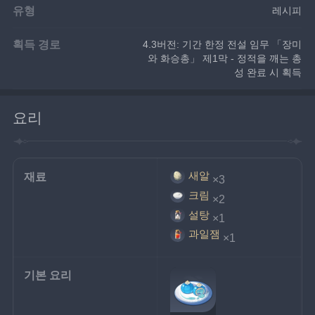
유형
레시피
획득 경로
4.3버전: 기간 한정 전설 임무 「장미
와 화승총」 제1막 - 정적을 깨는 총
성 완료 시 획득
요리
새알
재료
×3
크림
×2
설탕
×1
과일잼
×1
기본 요리