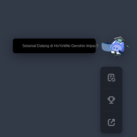
🎉 Selamat Datang di HoYoWiki Genshin Impact!