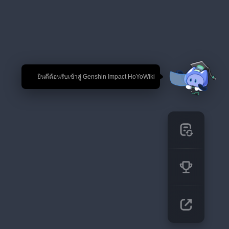
🎉 ยินดีต้อนรับเข้าสู่ Genshin Impact HoYoWiki