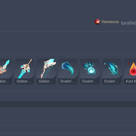
Vennessa
 tarafı
Göklerin Omurgası
Göklerin Kılıcı
Göklerin Liri
Dvalin'in Pençesi
Dvalin'in Nefesi
Dvalin'in Tüyü