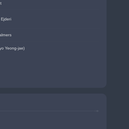
t
Ejderi
almers
o Yeong-jae)