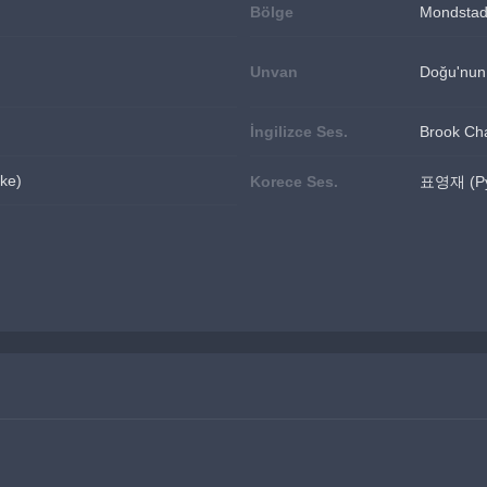
Bölge
Mondstad
Unvan
Doğu'nun 
İngilizce Ses.
Brook Ch
ke)
Korece Ses.
표영재 (Py