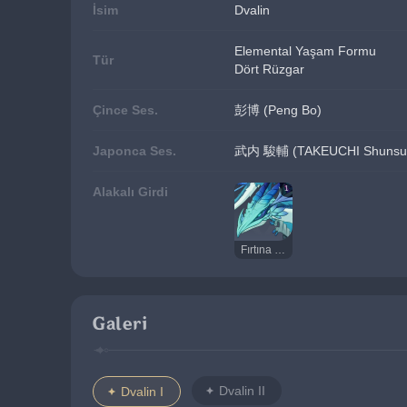
İsim
Dvalin
Elemental Yaşam Formu
Tür
Dört Rüzgar
Çince Ses.
彭博 (Peng Bo)
Japonca Ses.
武内 駿輔 (TAKEUCHI Shunsu
1
Alakalı Girdi
Fırtına Dehşeti
Galeri
Dvalin II
Dvalin I