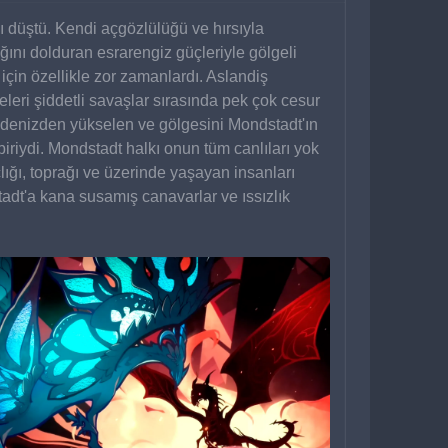
ı düştü. Kendi açgözlülüğü ve hırsıyla 
ığını dolduran esrarengiz güçleriyle gölgeli 
için özellikle zor zamanlardı. Aslandiş 
leri şiddetli savaşlar sırasında pek çok cesur 
, denizden yükselen ve gölgesini Mondstadt'ın 
iriydi. Mondstadt halkı onun tüm canlıları yok 
ığı, toprağı ve üzerinde yaşayan insanları 
adt'a kana susamış canavarlar ve ıssızlık 