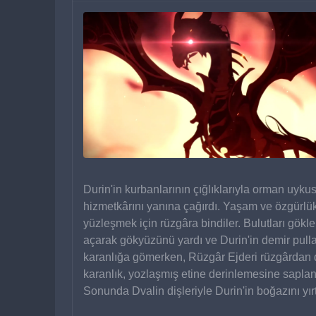
Durin'in kurbanlarının çığlıklarıyla orman uy
hizmetkârını yanına çağırdı. Yaşam ve özgürlü
yüzleşmek için rüzgâra bindiler. Bulutları gökl
açarak gökyüzünü yardı ve Durin'in demir pullar
karanlığa gömerken, Rüzgâr Ejderi rüzgârdan döv
karanlık, yozlaşmış etine derinlemesine saplandı
Sonunda Dvalin dişleriyle Durin'in boğazını yı