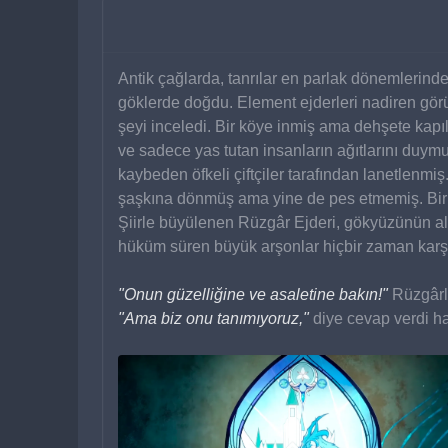
Antik çağlarda, tanrılar en parlak dönemlerind
göklerde doğdu. Element ejderleri nadiren görül
şeyi inceledi. Bir köye inmiş ama dehşete kapıl
ve sadece yas tutan insanların ağıtlarını duym
kaybeden öfkeli çiftçiler tarafından lanetlenmi
şaşkına dönmüş ama yine de pes etmemiş. Bir g
Şiirle büyülenen Rüzgâr Ejderi, gökyüzünün altı
hüküm süren büyük arşonlar hiçbir zaman karşı
"Onun güzelliğine ve asaletine bakın!"
 Rüzgârl
"Ama biz onu tanımıyoruz,"
 diye cevap verdi ha