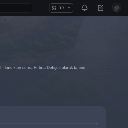
TR
irlendikten sonra Fırtına Dehşeti olarak tanındı.