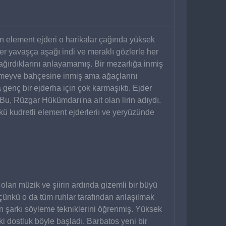
an element ejderi o harikalar çağında yüksek 
er yavaşça aşağı indi ve meraklı gözlerle her 
ağırdıklarını anlayamamış. Bir mezarlığa inmiş 
ir meyve bahçesine inmiş ama ağaçlarını 
genç bir ejderha için çok karmaşıktı. Ejder 
, Rüzgar Hükümdarı'na ait olan lirin adıydı. 
kü kudretli element ejderleriı ve yeryüzünde 
lan müzik ve şiirin ardında gizemli bir büyü 
çünkü o da tüm ruhlar tarafından anlaşılmak 
 şarkı söyleme tekniklerini öğrenmiş. Yüksek 
 dostluk böyle başladı. Barbatos yeni bir 