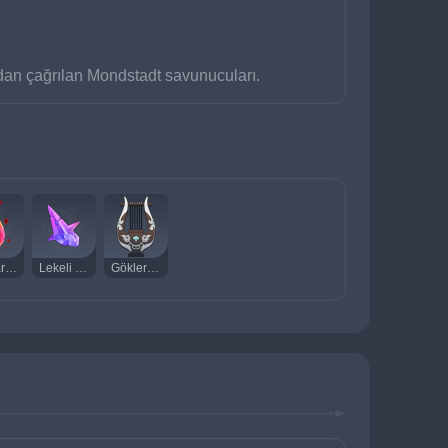
ndan çağrılan Mondstadt savunucuları.
Kızıl Kristal
Lekeli Kan
Göklerin Kutsal Liri