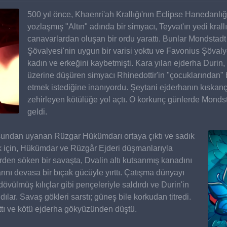
500 yıl önce, Khaenri'ah Krallığı'nın Eclipse Hanedanlığ
yozlaşmış "Altın" adında bir simyacı, Teyvat'ın yedi krall
canavarlardan oluşan bir ordu yarattı. Bunlar Mondstadt 
Şövalyesi'nin uygun bir varisi yoktu ve Favonius Şövalye
kadın ve erkeğini kaybetmişti. Kara yılan ejderha Durin
üzerine düşüren simyacı Rhinedottir'in "çocuklarından" b
etmek istediğine inanıyordu. Şeytani ejderhanın kıskançl
zehirleyen kötülüğe yol açtı. O korkunç günlerde Mondst
geldi.
kusundan uyanan Rüzgar Hükümdarı ortaya çıktı ve sadık 
k için, Hükümdar ve Rüzgâr Ejderi düşmanlarıyla 
erden söken bir savaşta, Dvalin altı kutsanmış kanadını 
ını devasa bir bıçak gücüyle yırttı. Çatışma dünyayı 
ülmüş kılıçlar gibi pençeleriyle saldırdı ve Durin'in 
lar. Savaş gökleri sarstı; güneş bile korkudan titredi. 
rttı ve kötü ejderha gökyüzünden düştü.