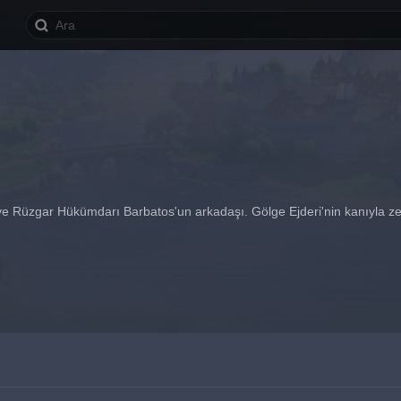
ve Rüzgar Hükümdarı Barbatos'un arkadaşı. Gölge Ejderi'nin kanıyla zeh