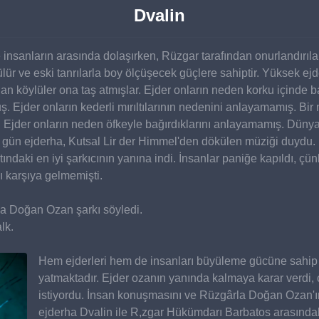
Dvalin
e insanların arasında dolaşırken, Rüzgar tarafından onurlandırıl
ür ve eski tanrılarla boy ölçüşecek güçlere sahiptir. Yüksek ejd
an köylüler ona taş atmışlar. Ejder onların neden korku içinde b
uş. Ejder onların kederli mırıltılarının nedenini anlayamamış. B
ş. Ejder onların neden öfkeyle bağırdıklarını anlayamamış. Dünya 
ün ejderha, Kutsal Lir der Himmel'den dökülen müziği duydu. Bu
ndaki en iyi şarkıcının yanına indi. İnsanlar paniğe kapıldı, çün
 karşıya gelmemişti.
a Doğan Ozan şarkı söyledi.
lk.
Hem ejderleri hem de insanları büyüleme gücüne sahip o
yatmaktadır. Ejder ozanın yanında kalmaya karar verdi, 
istiyordu. İnsan konuşmasını ve Rüzgârla Doğan Ozan'ın
ejderha Dvalin ile R,zgar Hükümdarı Barbatos arasındaki