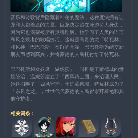
音乐和诗歌背后隐藏着神秘的魔法，这种魔法拥有让
龙和人都着迷的力量。巨龙决定留在吟游诗人身边，
因为它也渴望被所有灵魂理解。牠学习了人类的语言
和风之歌者的歌唱技巧。这就是高贵的龙「特瓦林」
和风神「巴巴托斯」友谊的开端。巴巴托斯为结交新
朋友而感到高兴，并将蒙德的人民托付给了特瓦林。
巴巴托斯和女奴隶「温妮莎」一同推翻了蒙德城的贵
族统治，温妮莎建立了「西风骑士团」来治理人民。
她还召唤了「四风守护」守护蒙德城。特瓦林成为了
「东风之龙」，世世代代蒙德的人民都崇拜着祂和其
他守护者。
相关词条：