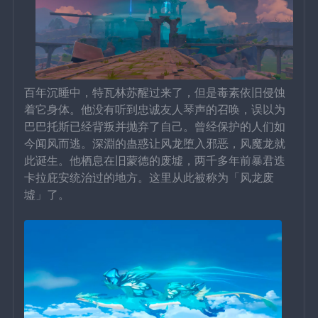
百年沉睡中，特瓦林苏醒过来了，但是毒素依旧侵蚀
着它身体。他没有听到忠诚友人琴声的召唤，误以为
巴巴托斯已经背叛并抛弃了自己。曾经保护的人们如
今闻风而逃。深淵的蛊惑让风龙堕入邪恶，风魔龙就
此诞生。他栖息在旧蒙德的废墟，两千多年前暴君
迭
卡拉庇安
统治过的地方。这里从此被称为「风龙废
墟」了。