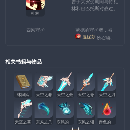
曾于大灾变期间与特瓦
林和巴巴托斯对战过。
杜林
四风守护
蒙德的守护者，被 
温妮莎
所召唤。
相关书籍与物品
林间风
天空之卷
天空之傲
天空之脊
天空之刃
天空之翼
东风之爪
东风的吐息
东风之翎
赤色的结晶