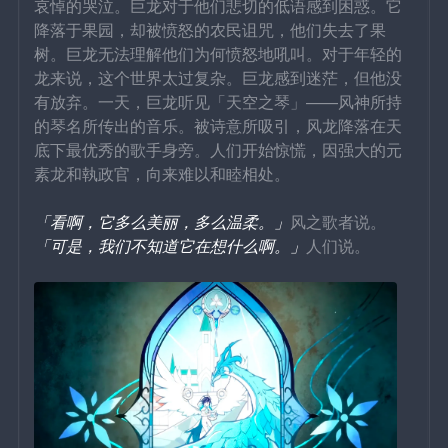
哀悼的哭泣。巨龙对于他们悲切的低语感到困惑。它
降落于果园，却被愤怒的农民诅咒，他们失去了果
树。巨龙无法理解他们为何愤怒地吼叫。对于年轻的
龙来说，这个世界太过复杂。巨龙感到迷茫，但他没
有放弃。一天，巨龙听见「天空之琴」——风神所持
的琴名所传出的音乐。被诗意所吸引，风龙降落在天
底下最优秀的歌手身旁。人们开始惊慌，因强大的元
素龙和執政官，向来难以和睦相处。
「看啊，它多么美丽，多么温柔。」
风之歌者说。
「可是，我们不知道它在想什么啊。」
人们说。