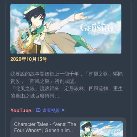
2020年10月15号
我要說的故事開始於上一個千年，「南風之獅」驅除
貴族，「西風之鷹」初創成型。
「北風之狼」流浪歸來，定居狼林。四風流轉，重生
的自由之城百廢待興…
YouTube: 
查看视频
Character Tales - "Venti: The
Four Winds" | Genshin Impa
ct