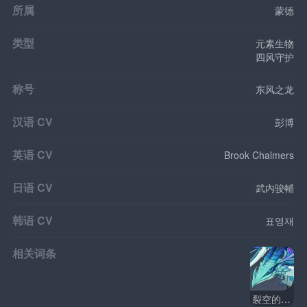
所属
蒙德
类型
元素生物
四风守护
称号
东风之龙
汉语 CV
彭博
英语 CV
Brook Chalmers
日语 CV
武内骏輔
韩语 CV
표영재
相关词条
裂空的魔龙