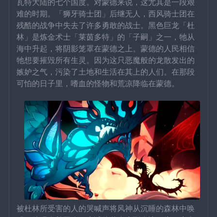
瓦特大陆的七个国度。对蒙德来说，这尤其是一段艰
难的时期。「狮牙骑士团」后继无人，西风骑士团在
残酷的战争中失去了许多勇敢的战士。黑色巨龙「杜
林」是炼金术士「莱茵多特」的「子嗣」之一，牠从
海中升起，将阴影笼罩在蒙德之上。蒙德的人民相信
牠想要摧毁所有生灵。因为这只恶魔般的龙散发出的
嫉妒之气，污染了土地和生活在其上的人们。在那段
可怕的日子里，嗜血的怪物和荒凉降临在蒙德。
被杜林所受害的人的哭喊声将风神从沉睡的森林中唤