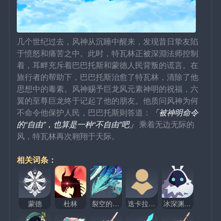
几个世纪过去，风神从沉睡中醒来，发现昔日挚友陷
于愤怒和痛苦之中。此时，特瓦林正被深淵法师控制
着，耳畔充斥着巴巴托斯和蒙德人民背叛的谎言。在
旅行者的帮助下，巴巴托斯治愈了特瓦林，清除了他
思想中的毒素。风神赐予巨龙风元素神明的祝福，六
翼的至尊巨龙终于记起了他的朋友。他质问风神为何
不命令他保护人民，巴巴托斯则答道：
「被神明命令
的“自由”，也算是一种“不自由”吧」
 乘着无边无际的
风，特瓦林再次翱翔于天际。
相关词条：
蒙德
杜林
裂空的魔龙
迭卡拉庇安
冰深渊法师