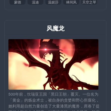
蒙德
温迪
温妮莎
林间风
天空之琴
风魔龙
500年前，坎瑞亚王国「黑日王朝」覆灭。一位名为
「黄金」的炼金术士，被自身的贪婪和野心所腐化，
她利用超自然力量创造了大量漆黑的魔兽，席卷了提