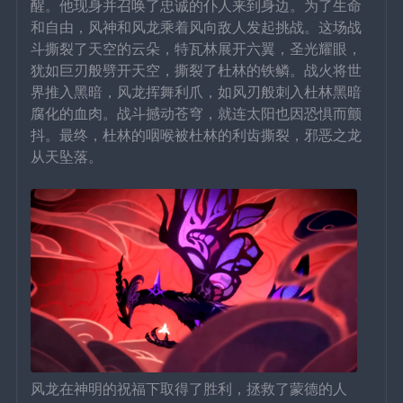
醒。他现身并召唤了忠诚的仆人来到身边。为了生命
和自由，风神和风龙乘着风向敌人发起挑战。这场战
斗撕裂了天空的云朵，特瓦林展开六翼，圣光耀眼，
犹如巨刃般劈开天空，撕裂了杜林的铁鳞。战火将世
界推入黑暗，风龙挥舞利爪，如风刃般刺入杜林黑暗
腐化的血肉。战斗撼动苍穹，就连太阳也因恐惧而颤
抖。最终，杜林的咽喉被杜林的利齿撕裂，邪恶之龙
从天坠落。
风龙在神明的祝福下取得了胜利，拯救了蒙德的人