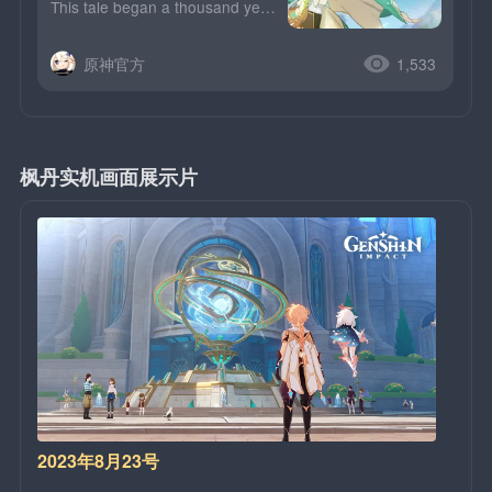
This tale began a thousand years ago, when Mondstadt&#39;s rulers fell from grace. The southern lion their crowns to the earth did throw, and the west wind arose and took their place.The guardian of t
原神官方
1,533
枫丹实机画面展示片
2023年8月23号