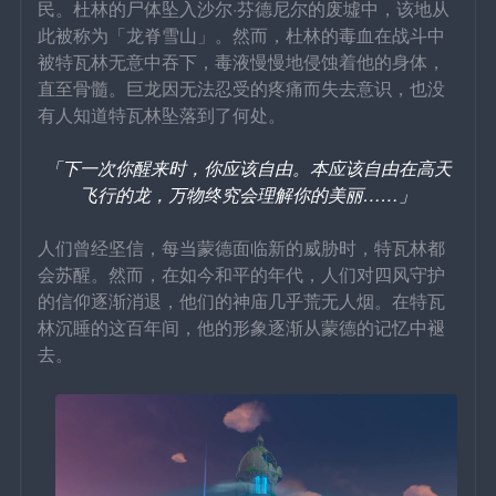
民。杜林的尸体坠入
沙尔·芬德尼尔
的废墟中，该地从
此被称为「龙脊雪山」。然而，杜林的毒血在战斗中
被特瓦林无意中吞下，毒液慢慢地侵蚀着他的身体，
直至骨髓。巨龙因无法忍受的疼痛而失去意识，也没
有人知道特瓦林坠落到了何处。
「下一次你醒来时，你应该自由。本应该自由在高天
飞行的龙，万物终究会理解你的美丽……」
人们曾经坚信，每当蒙德面临新的威胁时，特瓦林都
会苏醒。然而，在如今和平的年代，人们对四风守护
的信仰逐渐消退，他们的神庙几乎荒无人烟。在特瓦
林沉睡的这百年间，他的形象逐渐从蒙德的记忆中褪
去。