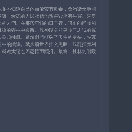
他並不知道自己的血液帶有劇毒，會污染土地和
災難。蒙德的人民相信他想摧毀所有生靈。這隻
上的人們。在那段可怕的日子裡，嗜血的怪物和
沉睡的森林中喚醒。風神現身並召喚了忠誠的僕
人發起挑戰。這場戰鬥撕裂了天空的雲朵，特瓦
杜林的鐵鱗。戰火將世界推入黑暗，風龍揮舞利
，就連太陽也因恐懼而顫抖。最終，杜林的咽喉