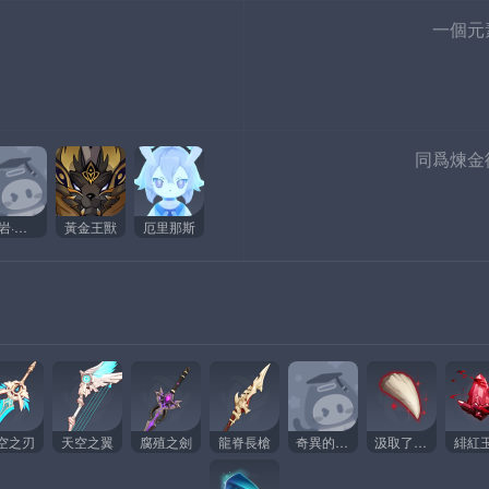
一個元
同爲煉金
嗜岩·獸境幼獸
黃金王獸
厄里那斯
空之刃
天空之翼
腐殖之劍
龍脊長槍
奇異的「牙齒」
汲取了生命力的龍牙
緋紅