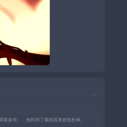
萊茵多特」，他利用了腐殖質來創造杜林。