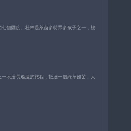
的七個國度。杜林是萊茵多特眾多孩子之一，被
上一段漫長遙遠的旅程，抵達一個綠草如茵、人
。