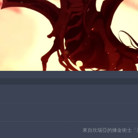
來自坎瑞亞的煉金術士「