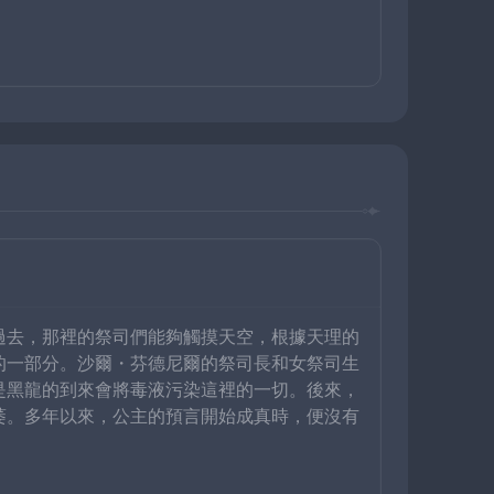
過去，那裡的祭司們能夠觸摸天空，根據天理的
的一部分。沙爾・芬德尼爾的祭司長和女祭司生
是黑龍的到來會將毒液污染這裡的一切。後來，
萎。多年以來，公主的預言開始成真時，便沒有