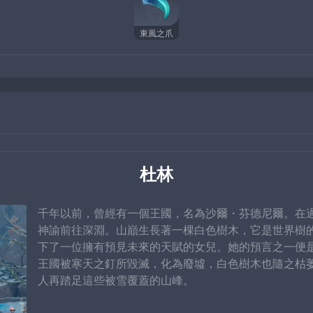
東風之爪
杜林
千年以前，曾經有一個王國，名為沙爾・芬德尼爾。在
神諭前往深淵。山巔生長著一棵白色樹木，它是世界樹
下了一位擁有預見未來的天賦的女兒。她的預言之一便
王國被寒天之釘所毀滅，化為廢墟，白色樹木也隨之枯
人再踏足這些被雪覆蓋的山峰。