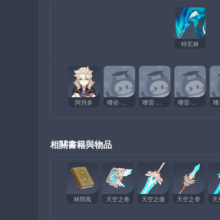
特瓦林
阿貝多
嗜岩·獸境獵犬
嗜雷·獸境獵犬
嗜雷·獸境幼獸
相關書籍與物品
林間風
天空之卷
天空之傲
天空之脊
天