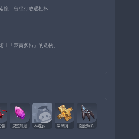
素龍，曾經打敗過杜林。
術士「萊茵多特」的造物。
玉髓
腐殖龍髓
神秘的書頁·其五
漆黑隕鐵的一塊
隱獸利爪