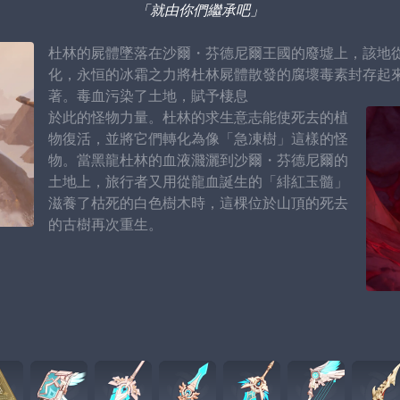
「就由你們繼承吧」
杜林的屍體墜落在沙爾・芬德尼爾王國的廢墟上，該地
化，永恒的冰霜之力將杜林屍體散發的腐壞毒素封存起
著。毒血污染了土地，賦予棲息
於此的怪物力量。杜林的求生意志能使死去的植
物復活，並將它們轉化為像「急凍樹」這樣的怪
物。當黑龍杜林的血液濺灑到沙爾・芬德尼爾的
土地上，旅行者又用從龍血誕生的「緋紅玉髓」
滋養了枯死的白色樹木時，這棵位於山頂的死去
的古樹再次重生。