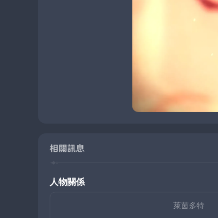
相關訊息
人物關係
萊茵多特