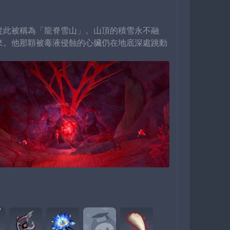
從此被稱為「龍脊雪山」。山頂的積雪永不融
來。他那顆被毒液侵蝕的心臟仍在地底深處跳動