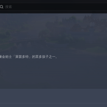
煉金術士「萊茵多特」的眾多孩子之一。