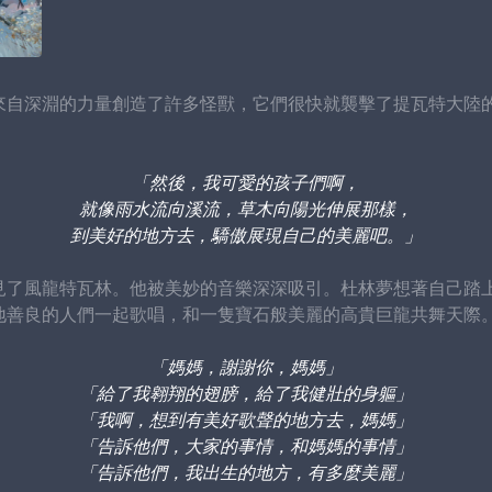
來自深淵的力量創造了許多怪獸，它們很快就襲擊了提瓦特大陸
「然後，我可愛的孩子們啊，
就像雨水流向溪流，草木向陽光伸展那樣，
到美好的地方去，驕傲展現自己的美麗吧。」
見了風龍特瓦林。他被美妙的音樂深深吸引。杜林夢想著自己踏
地善良的人們一起歌唱，和一隻寶石般美麗的高貴巨龍共舞天際
「媽媽，謝謝你，媽媽」
「給了我翱翔的翅膀，給了我健壯的身軀」
「我啊，想到有美好歌聲的地方去，媽媽」
「告訴他們，大家的事情，和媽媽的事情」
「告訴他們，我出生的地方，有多麼美麗」