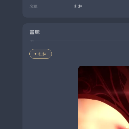
名稱
杜林
畫廊
杜林