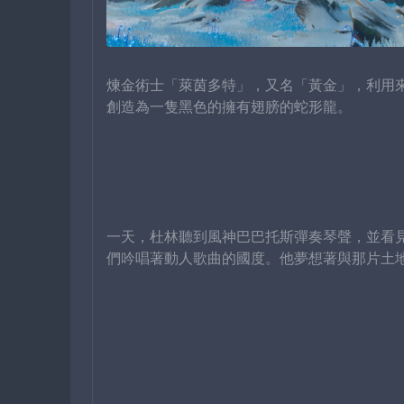
煉金術士「萊茵多特」，又名「黃金」，利用
創造為一隻黑色的擁有翅膀的蛇形龍。
一天，杜林聽到風神巴巴托斯彈奏琴聲，並看
們吟唱著動人歌曲的國度。他夢想著與那片土