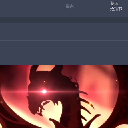
蒙德
國家
坎瑞亞