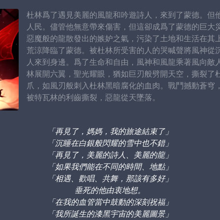
杜林爲了遇見美麗的風龍和吟遊詩人，來到了蒙德。但
人民。儘管他無意帶來傷害，但這卻成爲了蒙德的巨大
惡魔般的龍散發出的嫉妒之氣，污染了土地和生活在其
荒涼降臨了蒙德。被杜林所受害的人的哭喊聲將風神從
人來到身邊。爲了生命和自由，風神和風龍乘著風向敵
林展開六翼，聖光耀眼，猶如巨刃般劈開天空，撕裂了
爪，如風刃般刺入杜林黑暗腐化的血肉。戰鬥撼動蒼穹
被特瓦林的利齒撕裂，惡龍從天墜落。
「再見了，媽媽，我的旅途結束了」
「沉睡在白銀般閃耀的雪中也不錯」
「再見了，美麗的詩人、美麗的龍」
「如果我們能在不同的時間、地點」
「相遇、歡唱、共舞，那該有多好」
垂死的他由衷地想。
「在我的血管當中鼓動的深刻祝福」
「我所誕生的漆黑宇宙的美麗圖景」