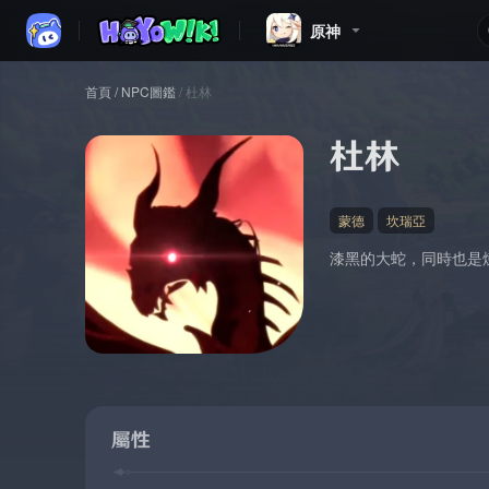
原神
首頁
/
NPC圖鑑
/
杜林
杜林
蒙德
坎瑞亞
漆黑的大蛇，同時也是
屬性