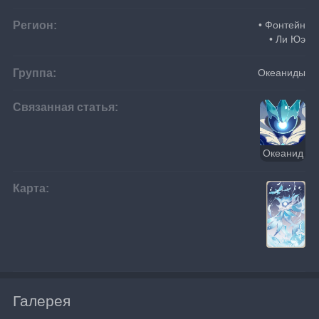
Регион:
• Фонтейн
• Ли Юэ
Группа:
Океаниды
Связанная статья:
Океанид
Карта:
Галерея