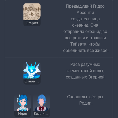
Предыдущий Гидро 
Архонт и 
создательница 
Эгерия
океанид. Она 
отправила океанид во 
все реки и источники 
Тейвата, чтобы 
объединить всё живое.
Раса разумных 
элементалей воды, 
созданных Эгерией.
Океаниды
Океаниды, сёстры 
Родии.
Идия
Каллироя