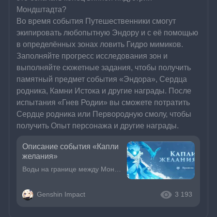
Мондштадта?
Во время события Путешественники смогут 
экипировать любопытную Эндору и с её помощью 
в определённых зонах ловить Гидро мимиков. 
Заполняйте прогресс исследования зон и 
выполняйте сюжетные задания, чтобы получить 
памятный предмет события «Эндора», Сердца 
родника, Камни Истока и другие награды. После 
испытания «Гнев Родии» вы сможете потратить 
Сердце родника или Первородную смолу, чтобы 
получить Опыт персонажа и другие награды.
Описание события «Капли
желания»
Воды на границе между Мондштадтом и Ли Юэ без видимой причины стали горькими. Может ли это означать конец винной индустрии Мондштадта?Во время события Путешественники смогут экипировать любопытную Энд
Genshin Impact
3 193