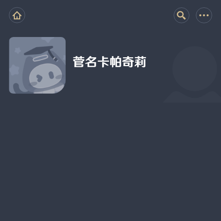
菅名卡帕奇莉