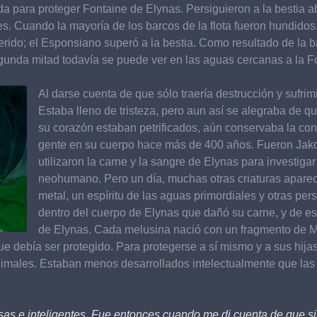
a para proteger Fontaine de Elynas. Persiguieron a la bestia a
. Cuando la mayoría de los barcos de la flota fueron hundidos,
rido; el Esponsiano superó a la bestia. Como resultado de la ba
gunda mitad todavía se puede ver en las aguas cercanas a la F
Al darse cuenta de que sólo traería destrucción y sufrimi
Estaba lleno de tristeza, pero aun así se alegraba de 
su corazón estaban petrificados, aún conservaba la con
gente en su cuerpo hace más de 400 años. Fueron Jakob
utilizaron la carne y la sangre de Elynas para investiga
neohumano. Pero un día, muchas otras criaturas aparec
metal, un espíritu de las aguas primordiales y otras pe
dentro del cuerpo de Elynas que dañó su carne, y de est
de Elynas. Cada melusina nació con un fragmento de M
e debía ser protegido. Para protegerse a sí mismo y a sus hijas,
animales. Estaban menos desarrollados intelectualmente que la
as e inteligentes. Fue entonces cuando me di cuenta de que si