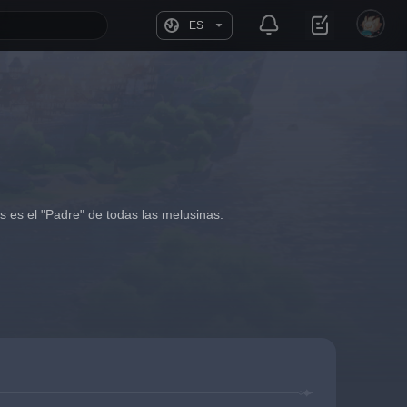
ES
 es el "Padre" de todas las melusinas.