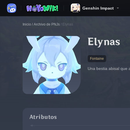
Genshin Impact
Inicio
/
Archivo de PNJs
/
Elynas
Elynas
Fontaine
Una bestia abisal que 
Atributos