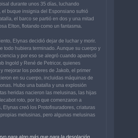
bisal durante unos 35 días, luchando 
 el buque insignia del Esponsiano sufrió 
talla, el barco se partió en dos y una mitad 
osa Elton, flotando como un fantasma.
ento, Elynas decidió dejar de luchar y morir. 
que todo hubiera terminado. Aunque su cuerpo y 
ciencia y por eso se alegró cuando apareció 
 Ingold y René de Petricor, quienes 
r y mejorar los poderes de Jakob, el primer 
ieron en su cuerpo, incluidas máquinas de 
rsonas. Hubo una batalla y una explosión 
as heridas nacieron las melusinas, las hijas 
ecabot roto, por lo que comenzaron a 
 Elynas creó los Protofisuradores, criaturas 
s propias melusinas, pero algunas melusinas 
rvo para algo más que para la desolación. 