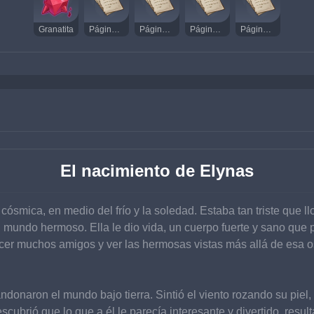
Granatita
Página misteriosa (II)
Página misteriosa (III)
Página misteriosa (V)
Página misteriosa (XIII)
El nacimiento de Elynas
 cósmica, en medio del frío y la soledad. Estaba tan triste que 
mundo hermoso. Ella le dio vida, un cuerpo fuerte y sano que 
er muchos amigos y ver las hermosas vistas más allá de esa o
naron el mundo bajo tierra. Sintió el viento rozando su piel, e
escubrió que lo que a él le parecía interesante y divertido, resu