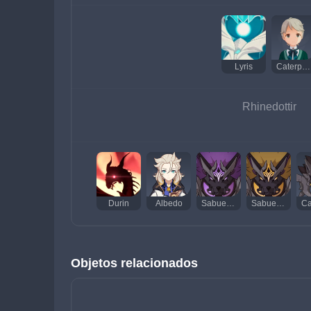
Lyris
Caterpillar
Rhinedottir
Durin
Albedo
Sabueso Acechador Eléctrico
Sabueso Acechador Lítico
Objetos relacionados