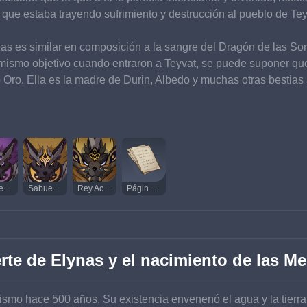
ue estaba trayendo sufrimiento y destrucción al pueblo de Tey
nas es similar en composición a la sangre del Dragón de las So
mismo objetivo cuando entraron a Teyvat, se puede suponer que
Oro. Ella es la madre de Durin, Albedo y muchas otras bestias 
Sabueso Acechador Eléctrico
Sabueso Acechador Lítico
Rey Acechador Dorado
Página misteriosa (V)
rte de Elynas y el nacimiento de las Me
smo hace 500 años. Su existencia envenenó el agua y la tierra, p