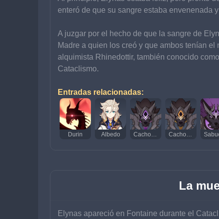
enteró de que su sangre estaba envenenada y q
A juzgar por el hecho de que la sangre de Ely
Madre a quien los creó y que ambos tenían el 
alquimista Rhinedottir, también conocido como 
Cataclismo.
Entradas relacionadas:
Durin
Albedo
Cachorro Acechador Eléctrico
Cachorro Acechador Lítico
La mue
Elynas apareció en Fontaine durante el Catacli