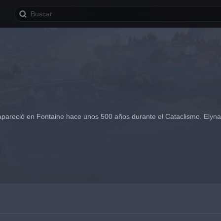
apareció en Fontaine hace unos 500 años durante el Cataclismo. Elynas