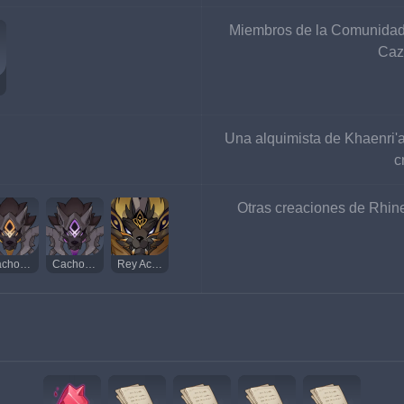
Miembros de la Comunidad 
Caz
Una alquimista de Khaenri'
c
Otras creaciones de Rhin
Cachorro Acechador Lítico
Cachorro Acechador Eléctrico
Rey Acechador Dorado