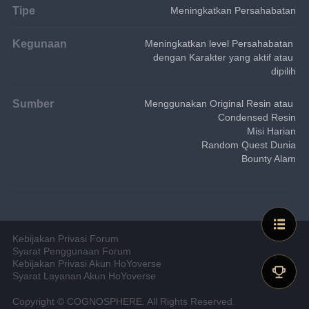
Tipe
Meningkatkan Persahabatan
Kegunaan
Meningkatkan level Persahabatan 
dengan Karakter yang aktif atau 
dipilih
Sumber
Menggunakan Original Resin atau 
Condensed Resin
Misi Harian
Random Quest Dunia
Bounty Alam
Kebijakan Privasi Forum
Syarat Penggunaan Forum
Kebijakan Privasi Akun HoYoverse
Syarat Layanan Akun HoYoverse
Copyright © COGNOSPHERE. All Rights Reserved.