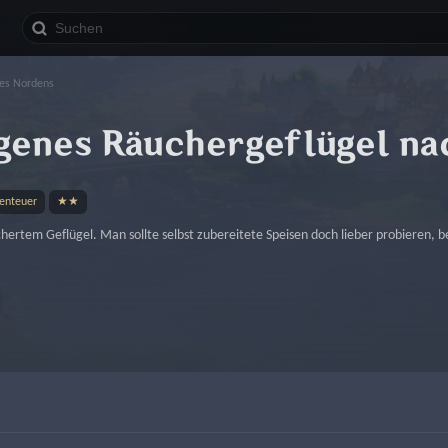
des Nordens
genes Räuchergeflügel na
benteuer
★★
rtem Geflügel. Man sollte selbst zubereitete Speisen doch lieber probieren, bevo