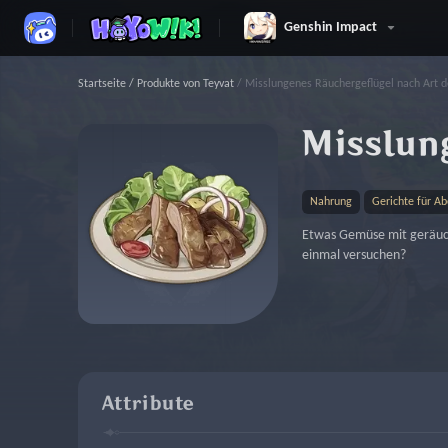
Genshin Impact
Startseite
/
Produkte von Teyvat
/
Misslungenes Räuchergeflügel nach Art 
Misslun
Nahrung
Gerichte für A
Etwas Gemüse mit geräuche
einmal versuchen?
Attribute