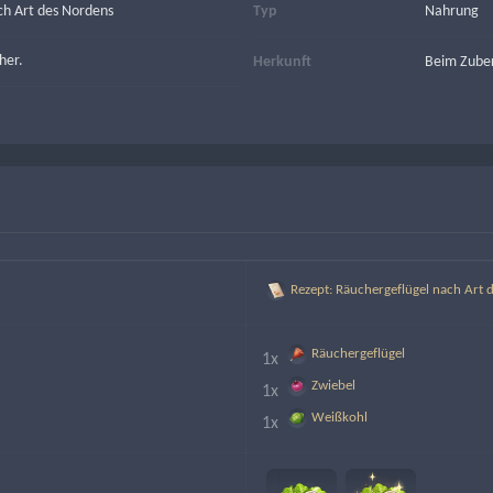
ch Art des Nordens
Typ
Nahrung
her.
Herkunft
Beim Zuber
Rezept: Räuchergeflügel nach Art 
Räuchergeflügel
1x 
Zwiebel
1x 
Weißkohl
1x 