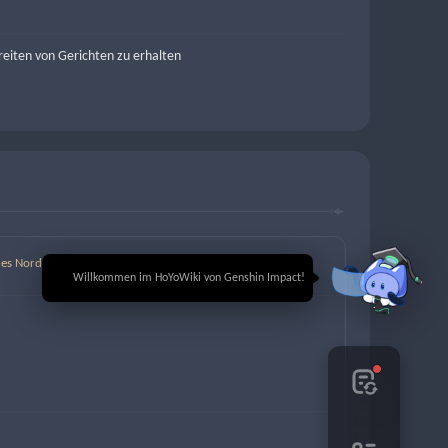
eiten von Gerichten zu erhalten
des Nordens
🎉 Willkommen im HoYoWiki von Genshin Impact!