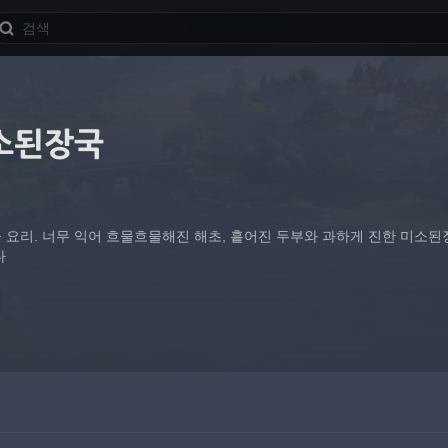
소된장국
요리. 너무 익어 흐물흐물해진 해초, 흩어진 두부와 과하게 진한 미소된장
다