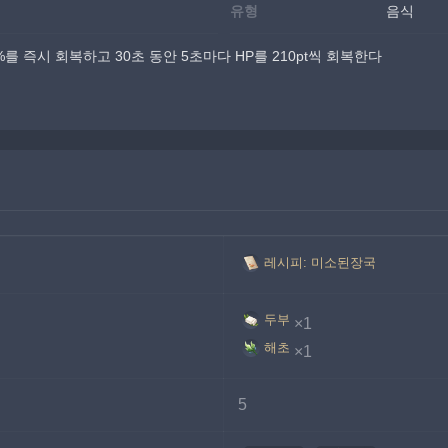
유형
음식
를 즉시 회복하고 30초 동안 5초마다 HP를 210pt씩 회복한다
레시피: 미소된장국
두부
×1
해초
×1
5