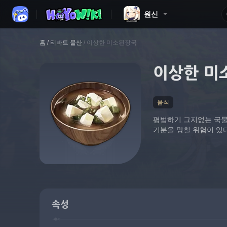
원신
홈
/
티바트 물산
/
이상한 미소된장국
이상한 미
음식
평범하기 그지없는 국물 
기분을 망칠 위험이 있
속성