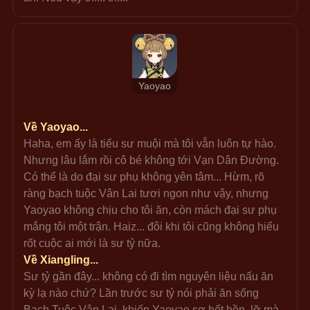
Yaoyao
Về Yaoyao...
Haha, em ấy là tiểu sư muội mà tôi vẫn luôn tự hào. 
Nhưng lâu lắm rồi cô bé không tới Vạn Dân Đường. 
Có thể là do đại sư phụ không yên tâm... Hừm, rõ 
ràng bạch tuộc Vân Lai tươi ngon như vậy, nhưng 
Yaoyao không chịu cho tôi ăn, còn mách đại sư phụ 
mắng tôi một trận. Haiz... đôi khi tôi cũng không hiểu 
rốt cuộc ai mới là sư tỷ nữa.
Về Xiangling...
Sư tỷ gần đây... không có đi tìm nguyên liệu nấu ăn 
kỳ lạ nào chứ? Lần trước sư tỷ nói phải ăn sống 
Bạch Tuộc Vân Lai, khiến Yaoyao sợ hết hồn, lỡ mà 