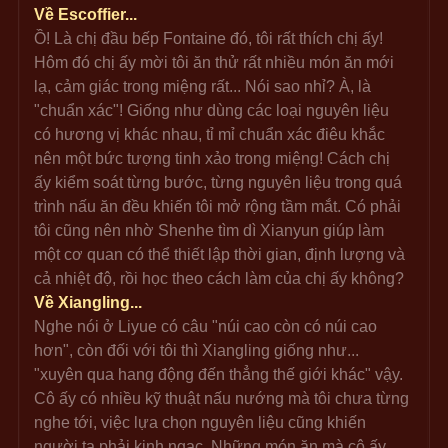
Về Escoffier...
Ồ! Là chị đầu bếp Fontaine đó, tôi rất thích chị ấy! 
Hôm đó chị ấy mời tôi ăn thử rất nhiều món ăn mới 
lạ, cảm giác trong miệng rất... Nói sao nhỉ? À, là 
"chuẩn xác"! Giống như dùng các loại nguyên liệu 
có hương vị khác nhau, tỉ mỉ chuẩn xác điêu khắc 
nên một bức tượng tinh xảo trong miệng! Cách chị 
ấy kiểm soát từng bước, từng nguyên liệu trong quá 
trình nấu ăn đều khiến tôi mở rộng tầm mắt. Có phải 
tôi cũng nên nhờ Shenhe tìm dì Xianyun giúp làm 
một cơ quan có thể thiết lập thời gian, định lượng và 
cả nhiệt độ, rồi học theo cách làm của chị ấy không?
Về Xiangling...
Nghe nói ở Liyue có câu "núi cao còn có núi cao 
hơn", còn đối với tôi thì Xiangling giống như... 
"xuyên qua hang động đến thẳng thế giới khác" vậy. 
Cô ấy có nhiều kỹ thuật nấu nướng mà tôi chưa từng 
nghe tới, việc lựa chọn nguyên liệu cũng khiến 
người ta phải kinh ngạc. Những món ăn mà cô ấy 