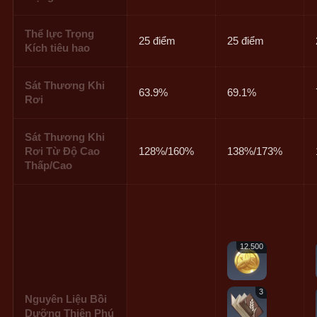
Thể lực Trọng
25 điểm
25 điểm
Kích tiêu hao
Sát Thương Khi
63.9%
69.1%
Rơi
Sát Thương Khi
Rơi Từ Độ Cao
128%/160%
138%/173%
Thấp/Cao
12.500
3
Nguyên Liệu Bồi
Dưỡng Thiên Phú