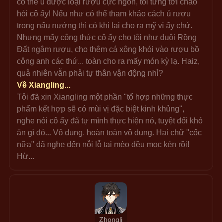
có thể ủ được loại rượu cực ngon, tôi từng tới chào 
hỏi cô ấy! Nếu như có thể tham khảo cách ủ rượu 
trong nấu nướng thì có khi lại cho ra mỹ vị ấy chứ. 
Nhưng mấy công thức cô ấy cho tôi như đuôi Rồng 
Đất ngâm rượu, cho thêm cá xông khói vào rượu bồ 
công anh các thứ... toàn cho ra mấy món kỳ lạ. Haiz, 
quả nhiên vẫn phải tự thân vận động nhỉ?
Về Xiangling...
Tôi đã xin Xiangling một phần "tổ hợp những thực 
phẩm kết hợp sẽ có mùi vị đặc biệt kinh khủng", 
nghe nói cô ấy đã tự mình thực hiện nó, tuyệt đối khó 
ăn gì đó... Vô dụng, hoàn toàn vô dụng. Hai chữ "cốc 
nữa" đã nghe đến nỗi lỗ tai mèo đều mọc kén rồi! 
Hừ...
Zhongli