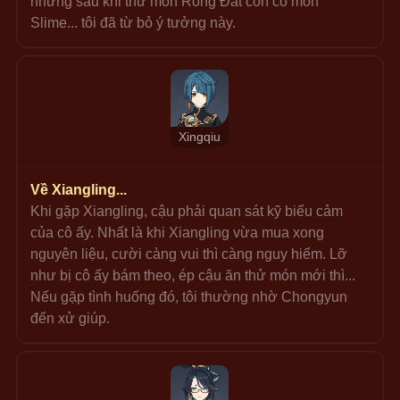
nhưng sau khi thử món Rồng Đất còn có món 
Slime... tôi đã từ bỏ ý tưởng này.
Xingqiu
Về Xiangling...
Khi gặp Xiangling, cậu phải quan sát kỹ biểu cảm 
của cô ấy. Nhất là khi Xiangling vừa mua xong 
nguyên liệu, cười càng vui thì càng nguy hiểm. Lỡ 
như bị cô ấy bám theo, ép cậu ăn thử món mới thì... 
Nếu gặp tình huống đó, tôi thường nhờ Chongyun 
đến xử giúp.