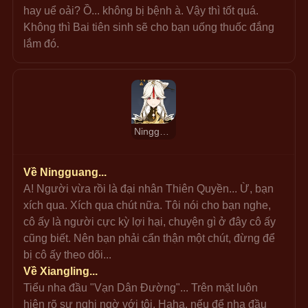
hay uể oải? Ồ... không bị bệnh à. Vậy thì tốt quá. 
Không thì Bai tiên sinh sẽ cho bạn uống thuốc đắng 
lắm đó.
Ningguang
Về Ningguang...
A! Người vừa rồi là đại nhân Thiên Quyền... Ừ, bạn 
xích qua. Xích qua chút nữa. Tôi nói cho bạn nghe, 
cô ấy là người cực kỳ lợi hại, chuyện gì ở đây cô ấy 
cũng biết. Nên bạn phải cẩn thận một chút, đừng để 
bị cô ấy theo dõi...
Về Xiangling...
Tiểu nha đầu "Vạn Dân Đường"... Trên mặt luôn 
hiện rõ sự nghi ngờ với tôi. Haha, nếu để nha đầu 