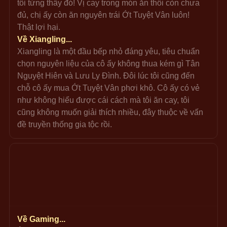
tôi từng thấy đó! Vị cay trong món ăn thôi còn chưa 
đủ, chị ấy còn ăn nguyên trái Ớt Tuyệt Vân luôn! 
Thật lợi hại.
Về Xiangling...
Xiangling là một đầu bếp nhỏ đáng yêu, tiêu chuẩn 
chọn nguyên liệu của cô ấy không thua kém gì Tân 
Nguyệt Hiên và Lưu Ly Đình. Đôi lúc tôi cũng đến 
chỗ cô ấy mua Ớt Tuyệt Vân phơi khô. Cô ấy có vẻ 
như không hiểu được cái cách mà tôi ăn cay, tôi 
cũng không muốn giải thích nhiều, đây thuộc về vấn 
đề truyền thống gia tộc rồi.
Về Gaming...