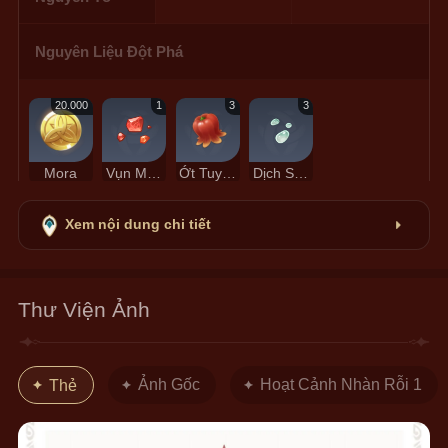
Nguyên Liệu Đột Phá
20.000
1
3
3
Mora
Vụn Mã Não Cháy
Ớt Tuyệt Vân
Dịch Slime
Xem nội dung chi tiết
Thư Viện Ảnh
Ảnh Gốc
Hoạt Cảnh Nhàn Rỗi 1
Thẻ