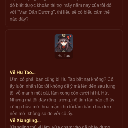
đó biết được khoản tài trợ mấy năm nay của tôi đối 
với "Vạn Dân Đường", thì liệu sẽ có biểu cảm thế 
nào đây?
Hu Tao
Về Hu Tao...
Ừm, có phải bạn cũng bị Hu Tao bắt nạt không? Cô 
ấy luôn nhân lúc tôi không để ý mà lẻn đến sau lưng 
tôi vỗ mạnh một cái, làm xong còn cười hì hì. Hừ. 
Nhưng mà tôi đây rộng lượng, nể tình lần nào cô ấy 
cũng chừa mứt hoa mận cho tôi làm bánh hoa tươi 
nên mới không so đo với cô ấy.
Về Xiangling...
Xiangling thú vị lắm, vừa chạm vào đã nhảy dựng 