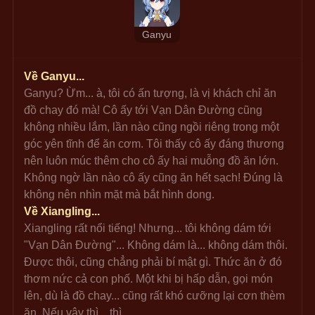
Ganyu
Về Ganyu...
Ganyu? Ừm... à, tôi có ấn tượng, là vị khách chỉ ăn 
đồ chay đó mà! Cô ấy tới Vạn Dân Đường cũng 
không nhiều lắm, lần nào cũng ngồi riêng trong một 
góc yên tĩnh để ăn cơm. Tôi thấy cô ấy đáng thương 
nên luôn múc thêm cho cô ấy hai muỗng đồ ăn lớn. 
Không ngờ lần nào cô ấy cũng ăn hết sạch! Đúng là 
không nên nhìn mặt mà bắt hình dong.
Về Xiangling...
Xiangling rất nổi tiếng! Nhưng... tôi không dám tới 
"Vạn Dân Đường"... Không dám là... không dám thôi. 
Được thôi, cũng chẳng phải bí mật gì. Thức ăn ở đó 
thơm nức cả con phố. Một khi bị hấp dẫn, gọi món 
lên, dù là đồ chay... cũng rất khó cưỡng lại cơn thèm 
ăn. Nếu vậy thì... thì...