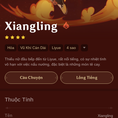
Xiangling
Hỏa
Vũ Khí Cán Dài
Liyue
4 sao
Thiếu nữ đầu bếp đến từ Liyue, rất nổi tiếng, có sự nhiệt tình 
vô hạn với việc nấu nướng, đặc biệt là những món tê cay.
Câu Chuyện
Lồng Tiếng
Thuộc Tính
Tên
Xiangling