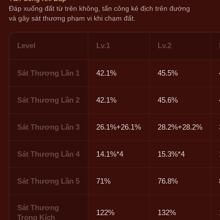
Đáp xuống đất từ trên không, tấn công kẻ địch trên đường 
và gây sát thương phạm vi khi chạm đất.
Level
Lv.1
Lv.2
Sát Thương Lần 1
42.1%
45.5%
Sát Thương Lần 2
42.1%
45.6%
Sát Thương Lần 3
26.1%+26.1%
28.2%+28.2%
Sát Thương Lần 4
14.1%*4
15.3%*4
Sát Thương Lần 5
71%
76.8%
Sát Thương
122%
132%
Trọng Kích