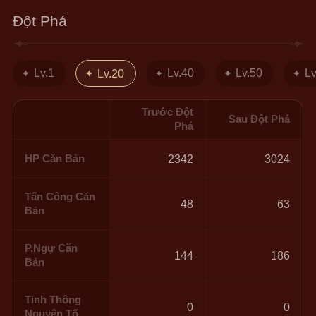
Đột Phá
Lv.1
Lv.40
Lv.50
Lv
Lv.20
Trước Đột
Sau Đột Phá
Phá
HP Căn Bản
2342
3024
Tấn Công Căn
48
63
Bản
P.Ngự Căn
144
186
Bản
Tinh Thông
0
0
Nguyên Tố