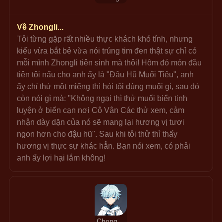
Về Zhongli...
Tôi từng gặp rất nhiều thực khách khó tính, nhưng 
kiểu vừa bắt bẻ vừa nói trúng tim đen thật sự chỉ có 
mỗi mình Zhongli tiên sinh mà thôi! Hôm đó món đầu 
tiên tôi nấu cho anh ấy là "Đậu Hũ Muối Tiêu", anh 
ấy chỉ thử một miếng thì hỏi tôi dùng muối gì, sau đó 
còn nói gì mà: "Không ngại thì thử muối biển tinh 
luyện ở biển cạn nơi Cô Vân Các thử xem, cảm 
nhận dày dặn của nó sẽ mang lại hương vị tươi 
ngon hơn cho đậu hũ". Sau khi tôi thử thì thấy 
hương vị thực sự khác hẳn. Bạn nói xem, có phải 
anh ấy lợi hại lắm không!
Chongyun