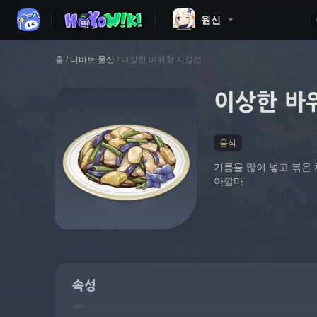
원신
홈
/
티바트 물산
/
이상한 바위항 지삼선
이상한 바
음식
기름을 많이 넣고 볶은 
아깝다
속성