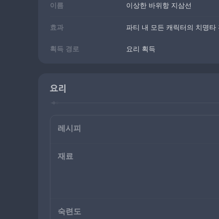
이름
이상한 바위항 지삼선
효과
파티 내 모든 캐릭터의 치명타 
획득 경로
요리 획득
요리
레시피
재료
숙련도