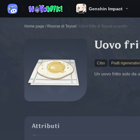
Genshin Impact
Home page
/
Risorse di Teyvat
/
Uovo fritto di Teyvat sospetto
Uovo fri
Cibo
Piatti rigenerativi
Un uovo fritto solo da u
Attributi