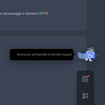
n personaggio e ripristina 
50 
PS
.
🎉 Benvenuto all'HoyoWiki di Genshin Impact!