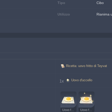
Tipo
Cibo
Utilizzo
Rianima u
Ricetta: uovo fritto di Teyvat
Uovo d'uccello
1x 
Uovo fritto di Teyvat
Uovo fritto di Teyvat delizioso