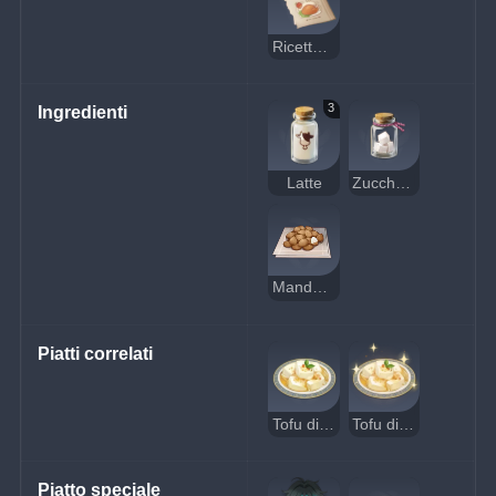
Ricetta: tofu di mandorle
3
Ingredienti
Latte
Zucchero
Mandorla
Piatti correlati
Tofu di mandorle
Tofu di mandorle delizioso
Piatto speciale