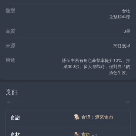
類型
食物
攻擊類料理
品質
3星
來源
烹飪獲得
用途
隊伍中所有角色暴擊率提升10%，持
續300秒。多人遊戲時，僅對自己的
角色生效。
烹飪
食譜：渡來禽肉
食譜
禽肉
食材
×4