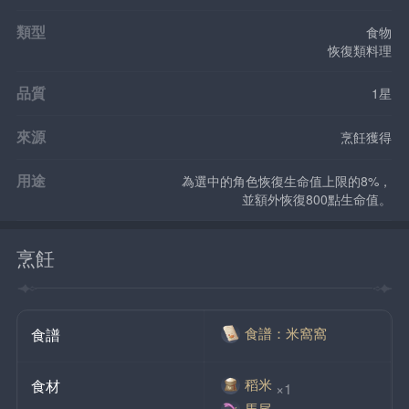
類型
食物
恢復類料理
品質
1星
來源
烹飪獲得
用途
為選中的角色恢復生命值上限的8%，
並額外恢復800點生命值。
烹飪
食譜：米窩窩
食譜
稻米
食材
×1
馬尾