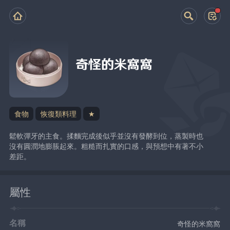
奇怪的米窩窩
食物
恢復類料理
★
鬆軟彈牙的主食。揉麵完成後似乎並沒有發酵到位，蒸製時也
沒有圓潤地膨脹起來。粗糙而扎實的口感，與預想中有著不小
差距。
屬性
名稱
奇怪的米窩窩