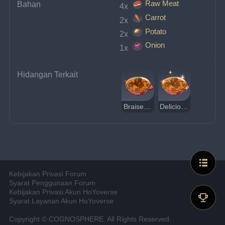
Raw Meat
Bahan
4x 
Carrot
2x 
Potato
2x 
Onion
1x 
Hidangan Terkait
Braised Meat
Delicious Braised Meat
Kebijakan Privasi Forum
Syarat Penggunaan Forum
Kebijakan Privasi Akun HoYoverse
Syarat Layanan Akun HoYoverse
Copyright © COGNOSPHERE. All Rights Reserved.